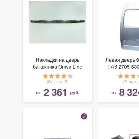
Накладки на дверь
Левая дверь 
багажника Omsa Line
ГАЗ 2705-63
Накладка над номером
для ГАЗ Г
на крышку багажника,
(Отзывы 15)
(Отзывы 
нерж., SD 2602051
2 361
8 32
от
руб.
от