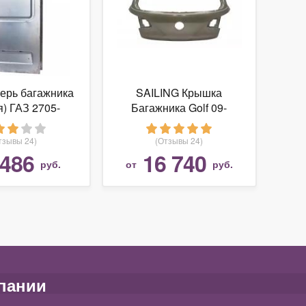
ерь багажника
SAILING Крышка
я) ГАЗ 2705-
Багажника Golf 09-
5-21 для ГАЗ
Газель
тзывы 24)
(Отзывы 24)
 486
16 740
руб.
от
руб.
пании