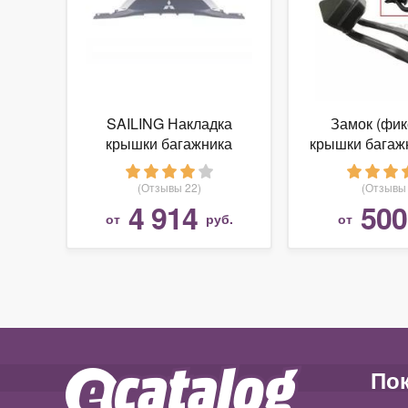
SAILING Накладка
Замок (фик
крышки багажника
крышки багаж
серая Outlander 2015>
SM-124
(Отзывы 22)
(Отзывы 
4 914
500
от
руб.
от
По