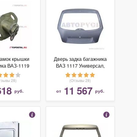
амок крышки
Дверь задка багажника
ика ВАЗ-1119
ВАЗ 1117 Универсал,
да-имидж)
катафорез
тзывы 28)
(Отзывы 28)
618
11 567
руб.
от
руб.