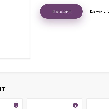
В магазин
Как купить т
ят