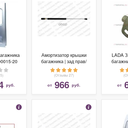
багажника
Амортизатор крышки
LADA З
00015-20
багажника | зад прав/
багажн
азель
лев | Kilen арт. 468027
(Ла
5)
(Отзывы 27)
(О
4
966
руб.
от
руб.
от