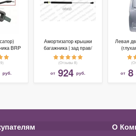
сатор)
Амортизатор крышки
Левая дв
ника BRP
багажника | зад прав/
(глуха
93
лев | Kilen арт. 464041
630001
9)
(Отзывы 8)
(О
924
8
руб.
от
руб.
от
купателям
О Ком