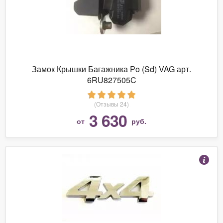
Замок Крышки Багажника Po (Sd) VAG арт.
6RU827505C
(Отзывы 24)
3 630
от
руб.