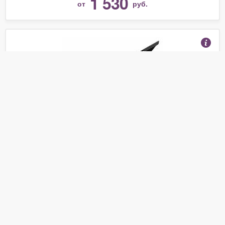
1 530
от
руб.
Молдинг крышки багажника yaris 09-
(Отзывы 29)
644
от
руб.