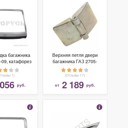
дка багажника
Верхняя петля двери
-09, катафорез
багажника ГАЗ 2705-
6306010-06 для ГАЗ
Газель
Отзывы 1)
(Отзывы 17)
 056
2 189
руб.
от
руб.