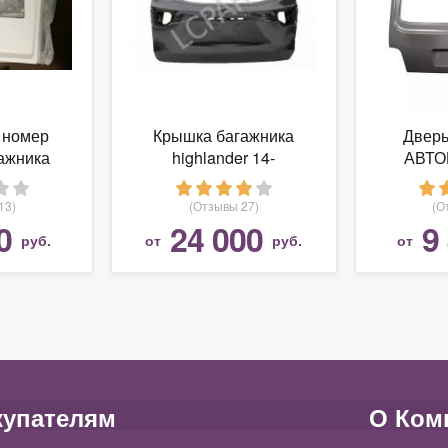
 номер
Крышка багажника
Дверь
ажника
highlander 14-
АВТО
 iii 03-06
6300014
13)
(Отзывы 27)
(О
0
24 000
9
руб.
от
руб.
от
купателям
О Ком