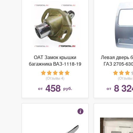
ОАТ Замок крышки
Левая дверь 
багажника ВАЗ-1118-19
ГАЗ 2705-63
в сборе нов. обр.
для ГАЗ Г
(ДААЗ)
(Отзывы 4)
(Отзывы 
458
8 32
от
руб.
от