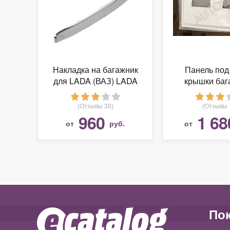
Накладка на багажник
Панель под
для LADA (ВАЗ) LADA
крышки баг
2105-6101015
серебро pajero
(Отзывы 30)
(Отзывы 
960
1 68
от
руб.
от
По