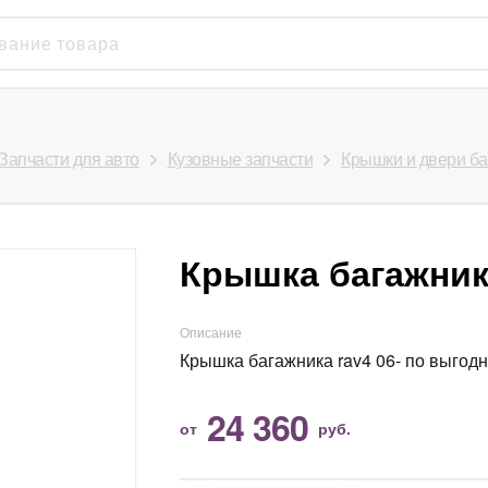
Запчасти для авто
Кузовные запчасти
Крышки и двери б
Крышка багажника
Описание
Крышка багажника rav4 06- по выгод
24 360
от
руб.