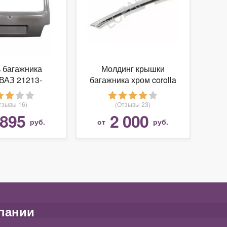
 багажника
Молдинг крышки
ВАЗ 21213-
багажника хром corolla
-10 для LADA
14-
2121
тзывы 16)
(Отзывы 23)
 895
2 000
руб.
от
руб.
пании