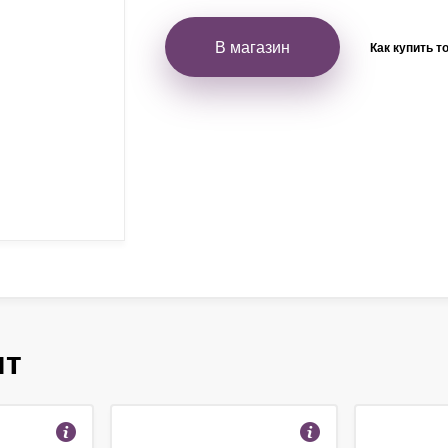
В магазин
Как купить т
ят