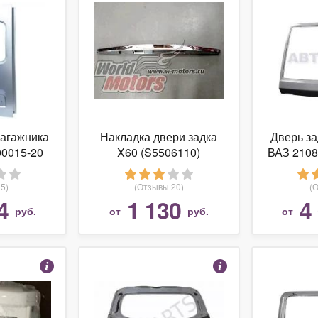
багажника
Накладка двери задка
Дверь за
00015-20
X60 (S5506110)
ВАЗ 2108
азель
5)
(Отзывы 20)
(
4
1 130
4
руб.
от
руб.
от