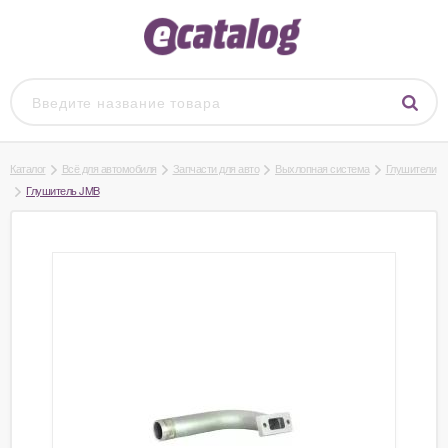
Каталог
Всё для автомобиля
Запчасти для авто
Выхлопная система
Глушители
Глушитель JMB