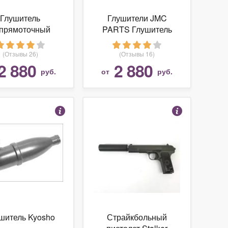
Глушитель
Глушители JMC
прямоточный
PARTS Глушитель
тихий) тип SP
непрямоточный
(тихий) тип SP
(Отзывы 26)
(Отзывы 16)
2 880
2 880
руб.
от
руб.
шитель Kyosho
Страйкбольный