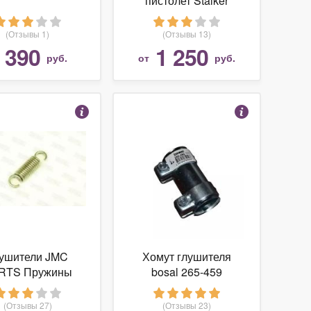
пистолет Stalker
SATTS Spring (ТТ, с
глушителем)
(Отзывы 1)
(Отзывы 13)
390
1 250
т
руб.
от
руб.
ушители JMC
Хомут глушителя
RTS Пружины
bosal 265-459
ления глушителя
омплект 2 шт
(Отзывы 27)
(Отзывы 23)