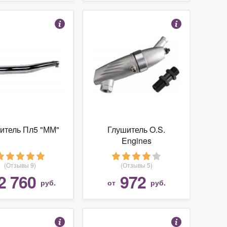
итель Пл5 "ММ"
Глушитель O.S.
Engines
(Отзывы 9)
(Отзывы 5)
2 760
972
руб.
от
руб.