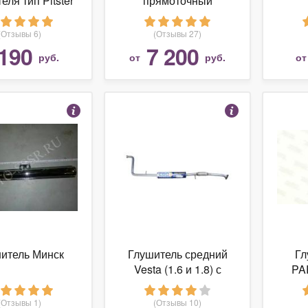
еля тип Pitster
прямоточный
Pro
смещенный центр на
20мм LS4.140.380.76-
(Отзывы 6)
(Отзывы 27)
76
190
7 200
руб.
от
руб.
о
итель Минск
Глушитель средний
Гл
Vesta (1.6 и 1.8) с
PA
2015-2018 CBD
креп
к
(Отзывы 1)
(Отзывы 10)