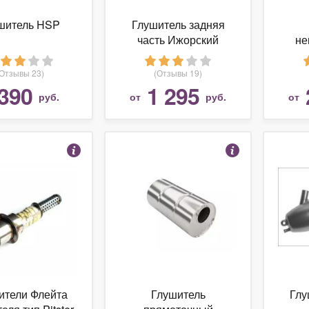
шитель HSP
Глушитель задняя
часть Ижорский
не
глушитель 135999
(
(Отзывы 23)
(Отзывы 19)
390
1 295
руб.
от
руб.
от
ители Флейта
Глушитель
Глу