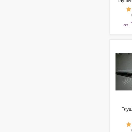
глушит
от
Глуш