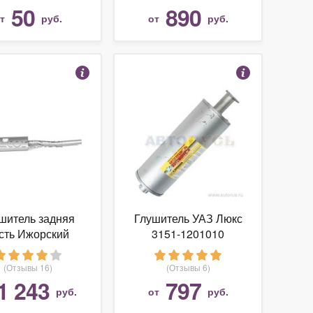
50
890
от
руб.
от
руб.
шитель задняя
Глушитель УАЗ Люкс
сть Ижорский
3151-1201010
шитель 136020
Автосвет
автоглушитель
(Отзывы 16)
(Отзывы 6)
1 243
797
руб.
от
руб.