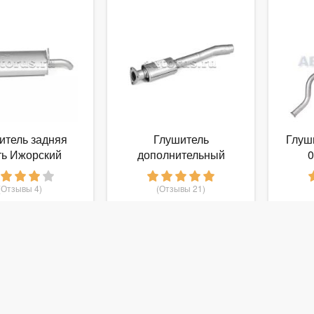
итель задняя
Глушитель
Глуш
ть Ижорский
дополнительный
0
итель 136150
передний заменитель
Ижор
катализатора
(Отзывы 4)
(Отзывы 21)
Ижорский глушитель
 398
1 036
руб.
от
руб.
от
136055