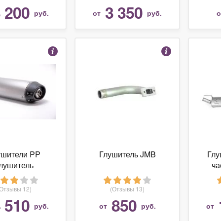
 200
3 350
руб.
от
руб.
ушители PP
Глушитель JMB
Глу
лушитель
ча
рямоточный
глу
хий) тип SP
(Отзывы 12)
(Отзывы 13)
 510
850
руб.
от
руб.
от