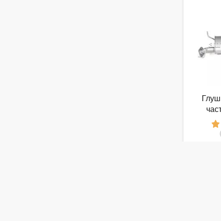
Глуш
час
глуш
1
от