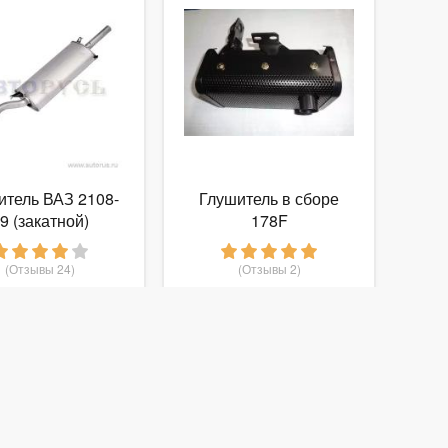
итель ВАЗ 2108-
Глушитель в сборе
9 (закатной)
178F
ский глушитель
135842
(Отзывы 24)
(Отзывы 2)
1 374
1 750
руб.
от
руб.