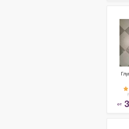
Глу
3
от