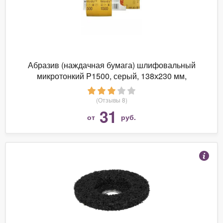
Абразив (наждачная бумага) шлифовальный
микротонкий P1500, серый, 138х230 мм,
09545/02048, 3M
(Отзывы 8)
31
от
руб.