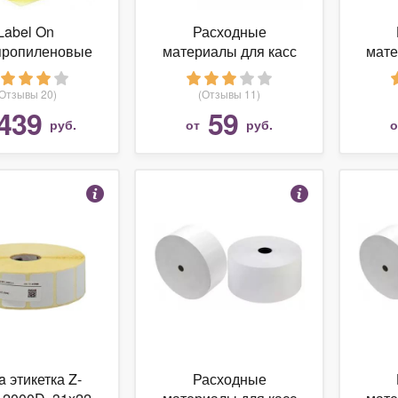
Label On
Расходные
пропиленовые
материалы для касс
мате
и (плг) 100х100
НБК / Севит 80x60x12
НБК /
500 шт
термо
(Отзывы 20)
(Отзывы 11)
439
59
руб.
от
руб.
a этикетка Z-
Расходные