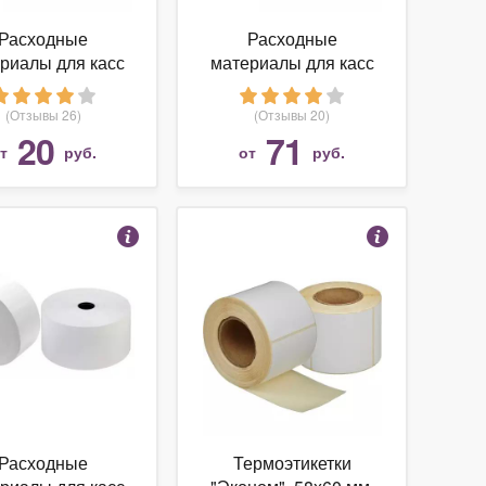
Расходные
Расходные
риалы для касс
материалы для касс
 Севит 57x20x12
НБК / Севит 80x80x12
термо
термо
(Отзывы 26)
(Отзывы 20)
20
71
от
руб.
от
руб.
Расходные
Термоэтикетки