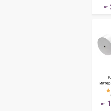
от
Р
матер
Н
80x6
1
от