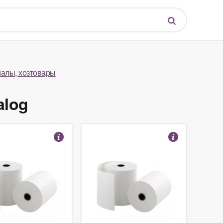
алы, хозтовары
alog