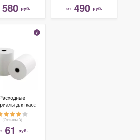
580
490
т
руб.
от
руб.
Расходные
риалы для касс
 Севит 57x80x12
термо
(Отзывы 3)
61
от
руб.