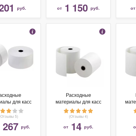
201
1 150
руб.
от
руб.
о
асходные
Расходные
иалы для касс
материалы для касс
мате
БК / Севит
НБК / Севит 44x20x12
НБК /
10x26 термо
термо
(Отзывы 5)
(Отзывы 4)
 267
14
руб.
от
руб.