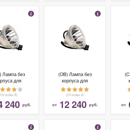
) Лампа без
(OB) Лампа без
(C
орпуса для
корпуса для
оектора LG
проектора JVC DLA-
прое
44SZ60RD
VS2000U(
(Отзывы 8)
(Отзывы 4)
4 240
12 240
руб.
от
руб.
от