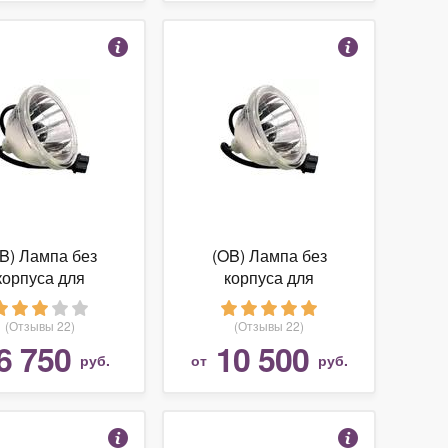
B) Лампа без
(OB) Лампа без
корпуса для
корпуса для
ктора JVC DLA-
проектора JVC HD-
HD1-BE
52G657
(Отзывы 22)
(Отзывы 22)
6 750
10 500
руб.
от
руб.