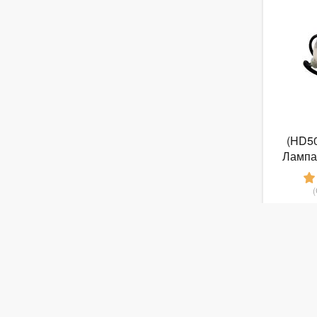
(HD5
Лампа 
про
8
от