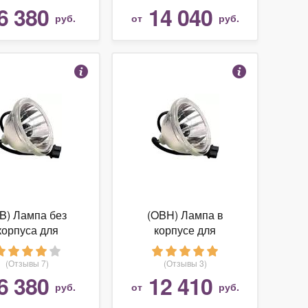
6 380
14 040
руб.
от
руб.
B) Лампа без
(OBH) Лампа в
корпуса для
корпусе для
оектора RCA
проектора Toshiba
DLP60W164
62HM85
(Отзывы 7)
(Отзывы 3)
6 380
12 410
руб.
от
руб.