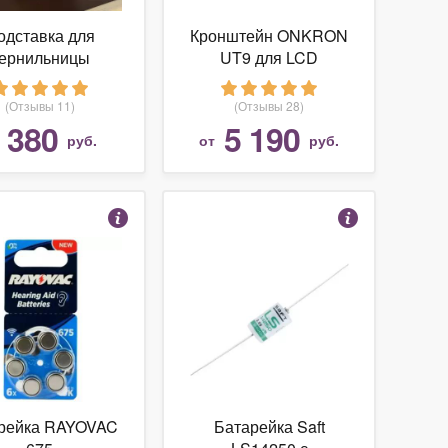
одставка для
Кронштейн ONKRON
ернильницы
UT9 для LCD
omica Anatomica
телевизора 65"-90",
дуб белый
черный
(Отзывы 11)
(Отзывы 28)
380
5 190
т
руб.
от
руб.
рейка RAYOVAC
Батарейка Saft