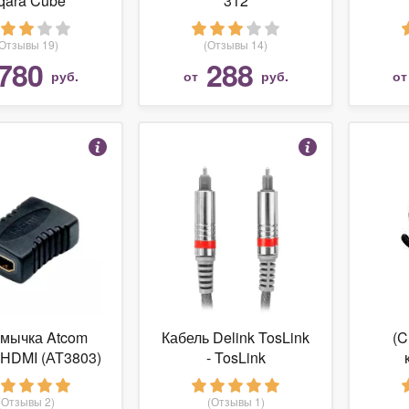
qara Cube
312
(Отзывы 19)
(Отзывы 14)
780
288
руб.
от
руб.
о
мычка Atcom
Кабель Delink TosLink
(C
 HDMI (АТ3803)
- TosLink
про
(Отзывы 2)
(Отзывы 1)