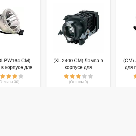
0LPW164 CM)
(XL-2400 CM) Лампа в
(CM) 
в корпусе для
корпусе для
для 
ектора RCA
проектора Sony(
(Отзывы 30)
(Отзывы 9)
 030
8 640
руб.
от
руб.
от