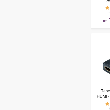
A
от
Пере
HDMI -