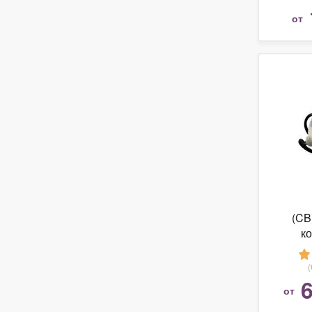
от
(CB
к
прое
6
от