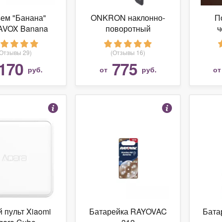
ем "Банана"
ONKRON наклонно-
П
VOX Banana
поворотный
ч
ticon Black
кронштейн для ТВ
Anat
(204349)
17"-42", черный NP23
(Отзывы 29)
(Отзывы 16)
170
775
руб.
от
руб.
о
 пульт Xiaomi
Батарейка RAYOVAC
Бата