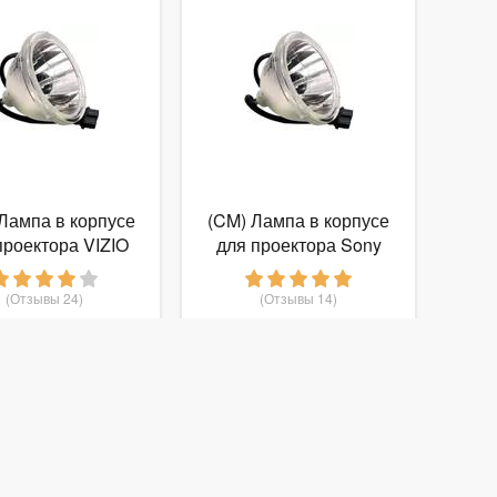
Лампа в корпусе
(CM) Лампа в корпусе
проектора VIZIO
для проектора Sony
RP56
KDS-70Q006/KDS-
70Q006U
(Отзывы 24)
(Отзывы 14)
8 030
8 030
руб.
от
руб.