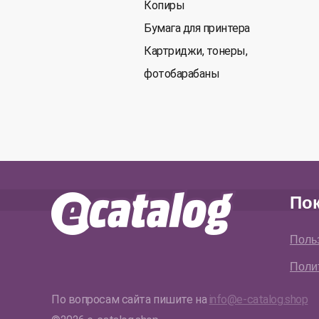
Копиры
Бумага для принтера
Картриджи, тонеры,
фотобарабаны
По
Поль
Поли
По вопросам сайта пишите на
info@e-catalog.shop