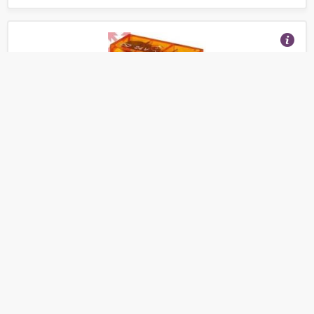
Промежуточное реле с 2 перекидными контактами
8А. Управление 12В АС.
(Отзывы 3)
298
от
руб.