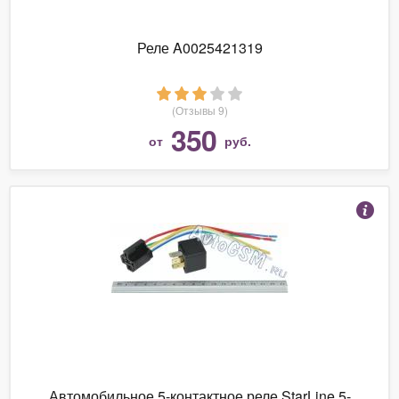
Реле A0025421319
(Отзывы 9)
350
от
руб.
Автомобильное 5-контактное реле StarLine 5-