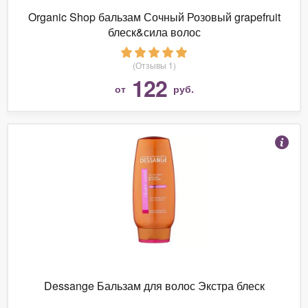
Organic Shop бальзам Сочный Розовый grapefruit
блеск&сила волос
(Отзывы 1)
122
от
руб.
Dessange Бальзам для волос Экстра блеск