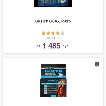
Be First BCAA 450гр
(Отзывы 30)
1 485
от
руб.