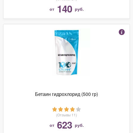
140
от
руб.
Бетаин гидрохлорид (500 гр)
(Отзывы 11)
623
от
руб.