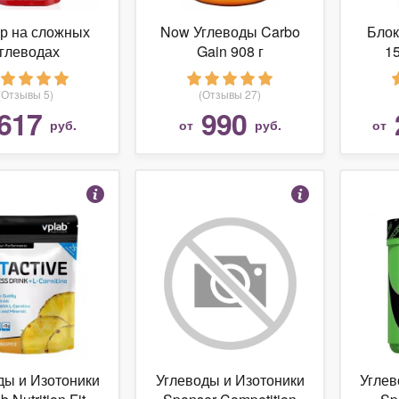
р на сложных
Now Углеводы Carbo
Блок
глеводах
Gain 908 г
15
EIN.COMPANY
 гр, шоколад
(Отзывы 5)
(Отзывы 27)
617
990
руб.
от
руб.
от
ды и Изотоники
Углеводы и Изотоники
Углев