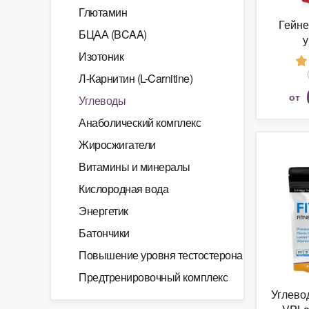
Глютамин
Гейне
БЦАА (BCAA)
у
PROT
Изотоник
1000
Л-Карнитин (L-Carnitine)
от
Углеводы
Анаболический комплекс
Жиросжигатели
Витамины и минералы
Кислородная вода
Энергетик
Батончики
Повышение уровня тестостерона
Предтренировочный комплекс
Углево