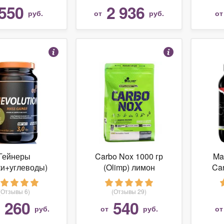
гр)
550
2 936
руб.
от
руб.
о
Гейнеры
Carbo Nox 1000 гр
Ma
ки+углеводы)
(Olimp) лимон
Car
Nova Nutrition
inevolution
(Отзывы 6)
(Отзывы 29)
 260
540
руб.
от
руб.
о