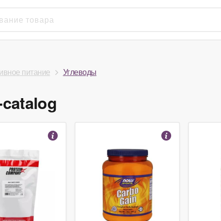
ивное питание
Углеводы
-catalog