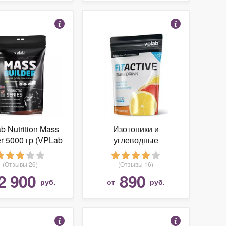
b Nutrition Mass
Изотоники и
er 5000 гр (VPLab
углеводные
ition) Клубника
энергетики VPLab
Nutrition FitActive
(Отзывы 26)
(Отзывы 16)
Fitness Drink лимон-
2 900
890
руб.
от
руб.
грейпфрукт 500 гр.