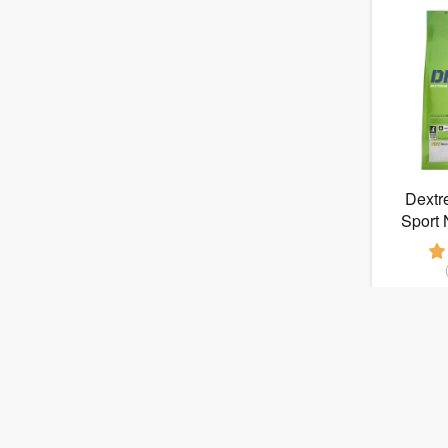
Dextr
Sport 
Угле
от