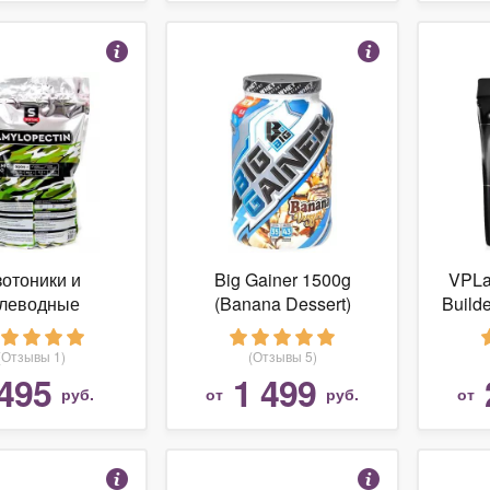
отоники и
Big Gainer 1500g
VPLa
глеводные
(Banana Dessert)
Build
тики Sportline
Nutr
ion Amylopectin
(Отзывы 1)
(Отзывы 5)
1000 гр.
495
1 499
руб.
от
руб.
от