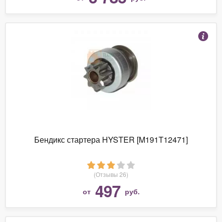
Бендикс стартера HYSTER [M191T12471]
(Отзывы 26)
497
от
руб.