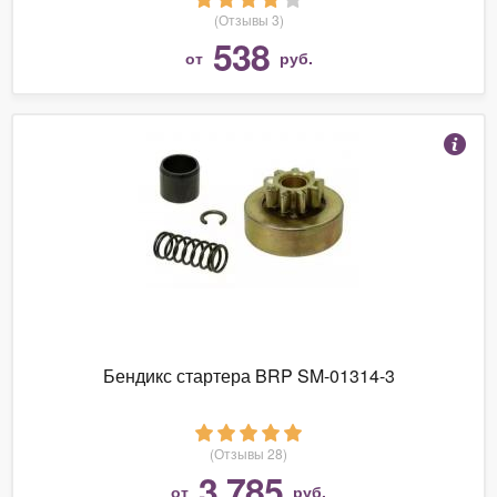
(Отзывы 3)
538
от
руб.
Бендикс стартера BRP SM-01314-3
(Отзывы 28)
3 785
от
руб.