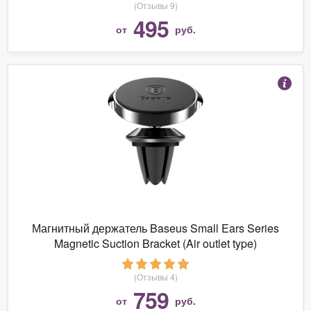
(Отзывы 9)
495
от
руб.
Магнитный держатель Baseus Small Ears Series
Magnetic Suction Bracket (Air outlet type)
(Отзывы 4)
759
от
руб.