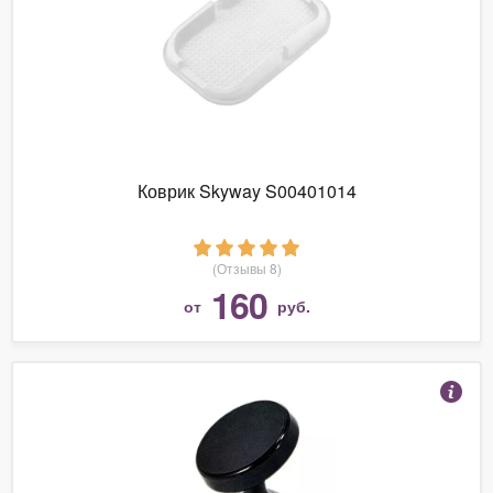
Коврик Skyway S00401014
(Отзывы 8)
160
от
руб.