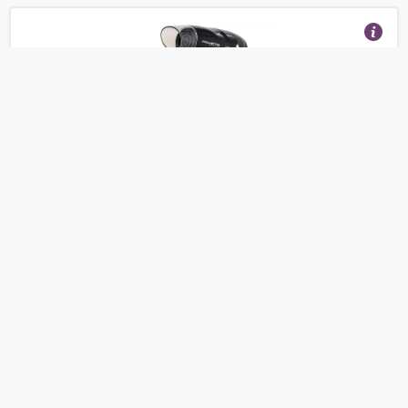
Фен Rowenta CV 1510
(Отзывы 5)
1 280
от
руб.