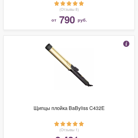
(Отзывы 8)
790
от
руб.
Щипцы плойка BaByliss C432E
(Отзывы 1)