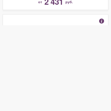
2 431
от
руб.
Щипцы утюжок Philips HP8321 Essential Care
(Отзывы 1)
1 190
от
руб.