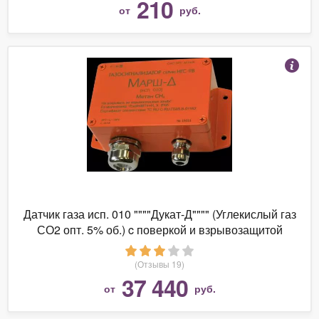
210
от
руб.
Датчик газа исп. 010 """"Дукат-Д"""" (Углекислый газ
СО2 опт. 5% об.) c поверкой и взрывозащитой
(Отзывы 19)
37 440
от
руб.