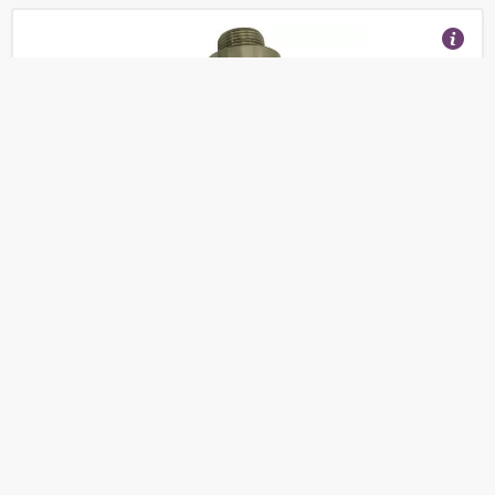
Датчик газа исп. 014 """"Дукат-Д"""" (Углекислый газ
СО2 0 - 20% об. опт.) c поверкой и взрывозащитой
(Отзывы 14)
37 920
от
руб.