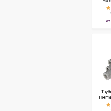
мм (
Из
от
Труб
Therma
3/8 (