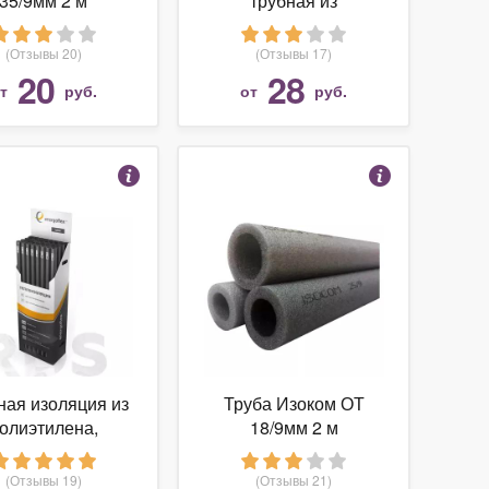
35/9мм 2 м
трубная из
вспененного каучука
ST 20/9
(Отзывы 20)
(Отзывы 17)
20
28
от
руб.
от
руб.
ная изоляция из
Труба Изоком ОТ
олиэтилена,
18/9мм 2 м
10/20мм, 2м,
NERGOFLEX
(Отзывы 19)
(Отзывы 21)