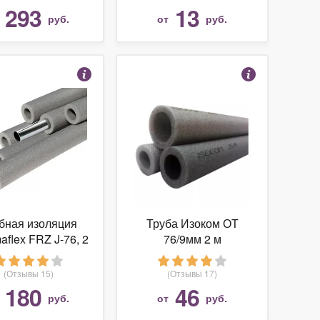
SUPER
293
13
т
руб.
от
руб.
бная изоляция
Труба Изоком ОТ
aflex FRZ J-76, 2
76/9мм 2 м
 (упаковка 40м)
(Отзывы 15)
(Отзывы 17)
180
46
т
руб.
от
руб.