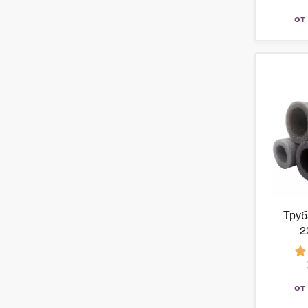
от
Труб
2
от