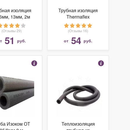
бная изоляция
Трубная изоляция
6мм, 13мм, 2м
Thermaflex
Thermacompact IS (S)
J-18, 3/8, синяя
(Отзывы 29)
(Отзывы 16)
(упаковка 100м)
51
54
от
руб.
от
руб.
уба Изоком ОТ
Теплоизоляция