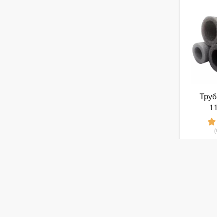
Труб
1
от