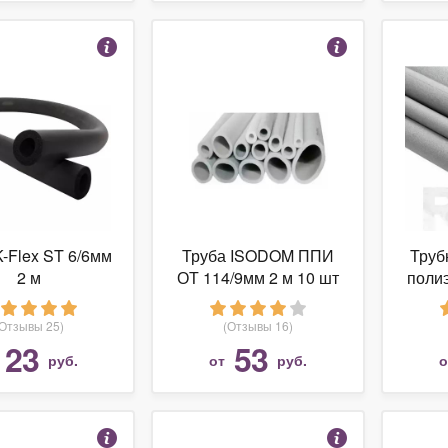
K-Flex ST 6/6мм
Труба ISODOM ППИ
Труб
2 м
ОТ 114/9мм 2 м 10 шт
полиэ
(Отзывы 25)
(Отзывы 16)
23
53
руб.
от
руб.