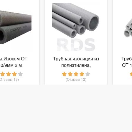
а Изоком ОТ
Трубная изоляция из
Тру
10/9мм 2 м
полиэтилена,
ОТ 1
110/9мм, 2м, пенолин
(Отзывы 19)
(Отзывы 12)
81
3 843
руб.
от
руб.