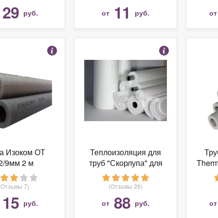
29
11
руб.
от
руб.
о
а Изоком ОТ
Теплоизоляция для
Тру
2/9мм 2 м
труб "Скорлупа" для
Therm
трубы 42 мм (1м)
1/2
(Отзывы 7)
(Отзывы 26)
15
88
руб.
от
руб.
о