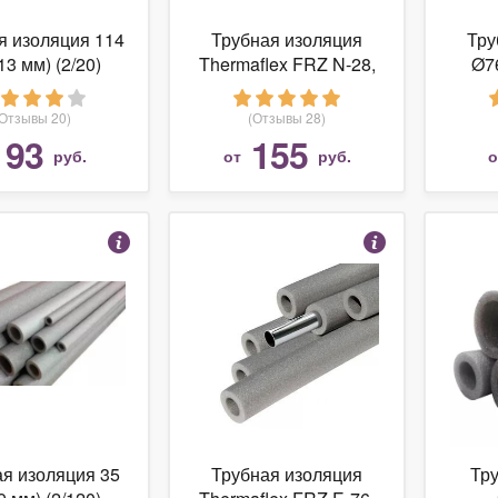
я изоляция 114
Трубная изоляция
Тру
13 мм) (2/20)
Thermaflex FRZ N-28,
Ø7
ком 402877
3/4 (упаковка 90м)
(Отзывы 20)
(Отзывы 28)
93
155
руб.
от
руб.
я изоляция 35
Трубная изоляция
Тр