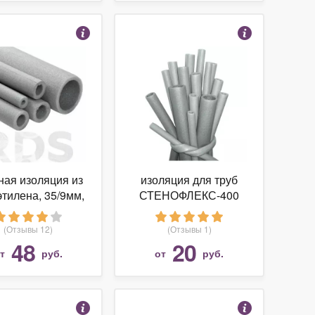
ная изоляция из
изоляция для труб
тилена, 35/9мм,
СТЕНОФЛЕКС-400
2м, пенолин
d18х9мм 2м
(Отзывы 12)
(Отзывы 1)
48
20
от
руб.
от
руб.