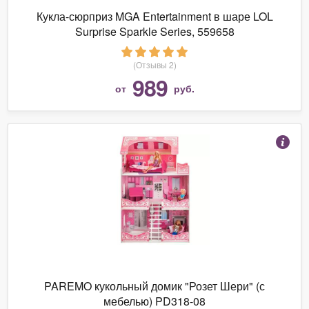
Кукла-сюрприз MGA Entertainment в шаре LOL
Surprise Sparkle Series, 559658
(Отзывы 2)
989
от
руб.
PAREMO кукольный домик "Розет Шери" (с
мебелью) PD318-08