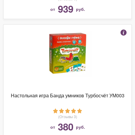
939
от
руб.
Настольная игра Банда умников Турбосчёт УМ003
(Отзывы 3)
380
от
руб.