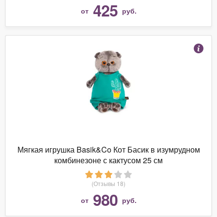
425
от
руб.
Мягкая игрушка Basik&Co Кот Басик в изумрудном
комбинезоне с кактусом 25 см
(Отзывы 18)
980
от
руб.