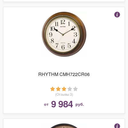
RHYTHM CMH722CR06
(Отзывы 3)
9 984
от
руб.