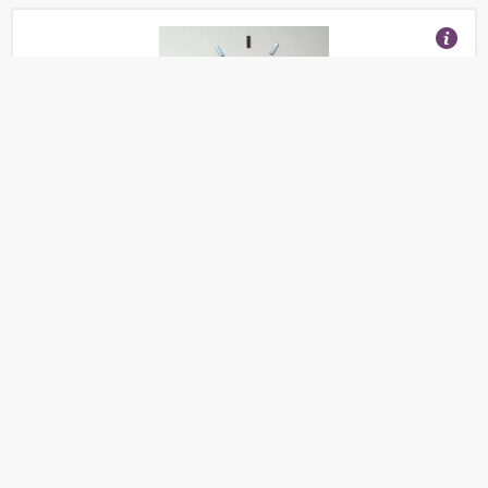
Большие настенные часы. Бренд Incantesimo
Design. Модель Illum
(Отзывы 28)
17 700
от
руб.