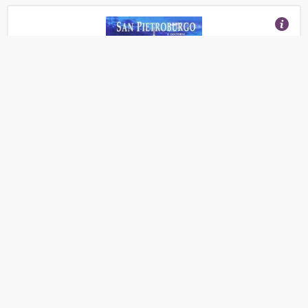
Anisimov Eugueni "Альбом Санкт-Петербург и
пригороды на итальянском языке (твердая
обложка)"
(Отзывы 16)
1 166
от
руб.