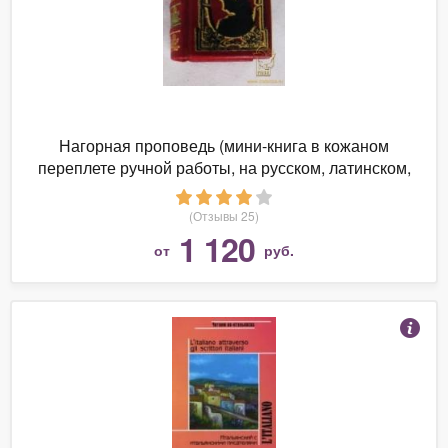
Нагорная проповедь (мини-книга в кожаном
переплете ручной работы, на русском, латинском,
немецком, английском, итальянском, французском,
греческом языках)
(Отзывы 25)
1 120
от
руб.