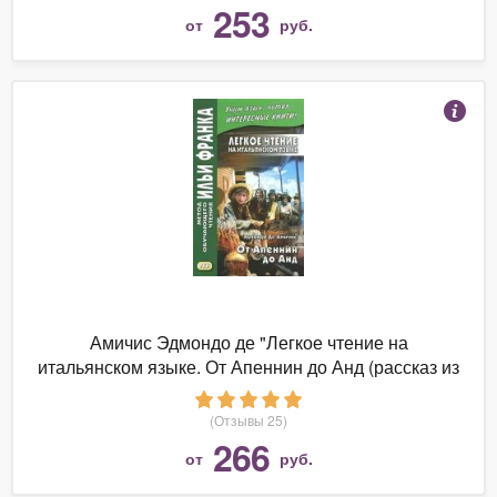
253
от
руб.
Амичис Эдмондо де "Легкое чтение на
итальянском языке. От Апеннин до Анд (рассказ из
повести "Сердце")"
(Отзывы 25)
266
от
руб.