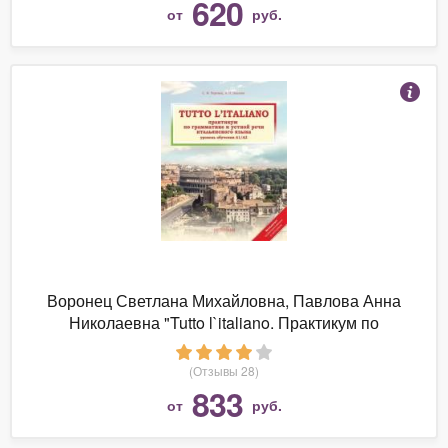
620
от
руб.
Воронец Светлана Михайловна, Павлова Анна
Николаевна "Tutto l`italiano. Практикум по
грамматике и устной речи итальянского языка.
Учебник"
(Отзывы 28)
833
от
руб.