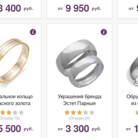
3 400
9 950
руб.
от
руб.
от
альное кольцо
Украшения бренда
Обру
асного золота
Эстет Парные
из
обручальные кольца
из серебра 7.5 мм и
(Отзывы 18)
(Отзывы 24)
5.2 мм
5 500
3 300
руб.
от
руб.
от