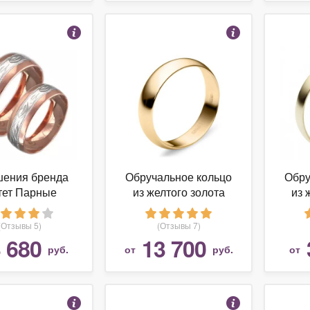
шения бренда
Обручальное кольцо
Обру
тет Парные
из желтого золота
из 
льные кольца c
зной огранкой
(Отзывы 5)
(Отзывы 7)
 серебра с
 680
13 700
руб.
от
руб.
от
олотой 5мм