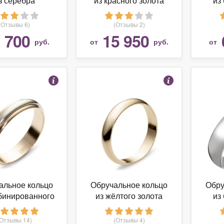
з серебра
из красного золота
из
(Отзывы 6)
(Отзывы 2)
 700
15 950
руб.
от
руб.
от
альное кольцо
Обручальное кольцо
Обру
бинированного
из жёлтого золота
из
золота
(Отзывы 14)
(Отзывы 4)