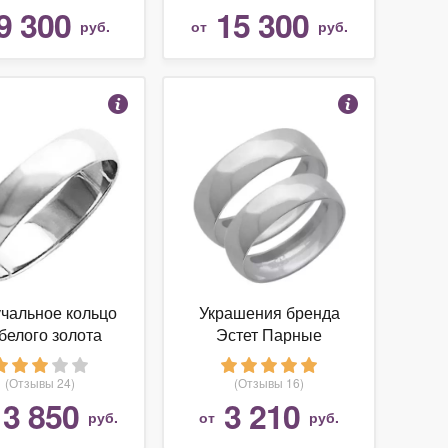
9 300
15 300
руб.
от
руб.
чальное кольцо
Украшения бренда
 белого золота
Эстет Парные
обручальные кольца
из серебра 5.2 мм
(Отзывы 24)
(Отзывы 16)
13 850
3 210
руб.
от
руб.