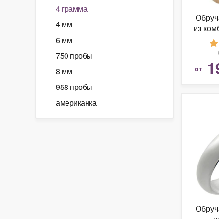
4 грамма
Обруч
4 мм
из ком
6 мм
750 пробы
1
от
8 мм
958 пробы
американка
Обруч