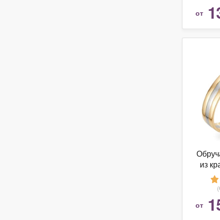
1
от
Обруч
из кр
1
от