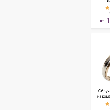
и
1
от
Обруч
из ком