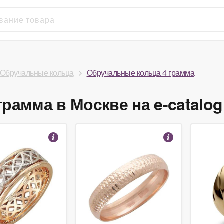
Обручальные кольца
Обручальные кольца 4 грамма
рамма в Москве на e-catalog