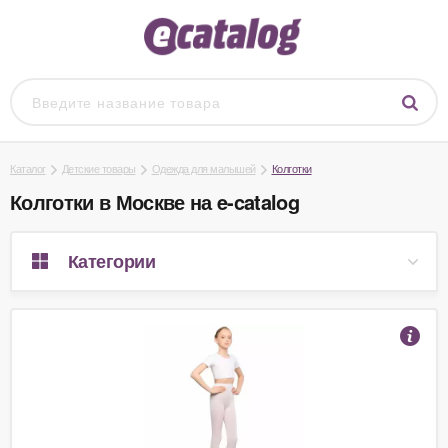
Каталог
Детские товары
Одежда для малышей
Колготки
Колготки в Москве на e-catalog
Категории