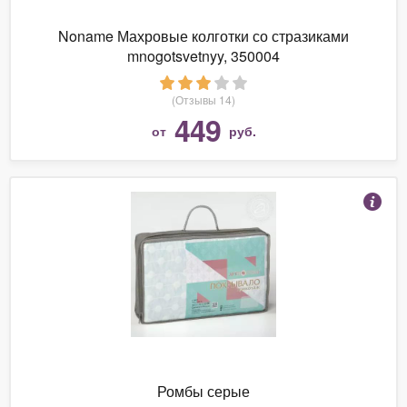
Noname Махровые колготки со стразиками
mnogotsvetnyy, 350004
(Отзывы 14)
449
от
руб.
Ромбы серые