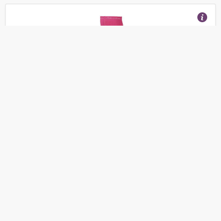
Колготки Sterntaler
(Отзывы 2)
750
от
руб.