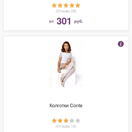
(Отзывы 29)
301
от
руб.
Колготки Conte
(Отзывы 15)