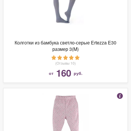
Колготки из бамбука светло-серые Ertezza E30
размер 3(M)
(Отзывы 10)
160
от
руб.