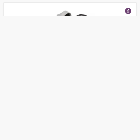
Универсальная коляска Riko Aicon (3 в 1)
(Отзывы 2)
31 490
от
руб.