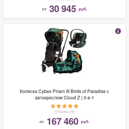
30 945
от
руб.
Коляска Cybex Priam III Birds of Paradise с
автокреслом Cloud Z | 3-в-1
(Отзывы 29)
167 460
от
руб.