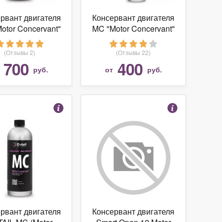
рвант двигателя
Консервант двигателя
otor Concervant"
MC "Motor Concervant"
1000мл
500мл
(Отзывы 2)
(Отзывы 22)
700
400
т
руб.
от
руб.
рвант двигателя
Консервант двигателя