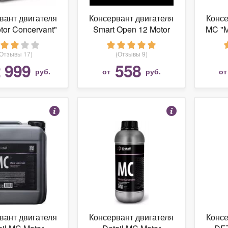
вант двигателя
Консервант двигателя
Консе
tor Concervant"
Smart Open 12 Motor
MC "M
5 л
Protector 500 мл
(Отзывы 17)
(Отзывы 9)
 999
558
руб.
от
руб.
о
вант двигателя
Консервант двигателя
Консе