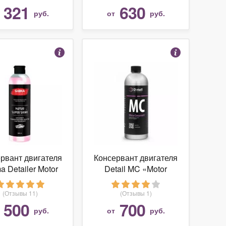
300мл Liqui Moly 1420
321
630
т
руб.
от
руб.
рвант двигателя
Консервант двигателя
a Detailer Motor
Detail MC «Motor
r Shine 500 мл
Concervant», 1л
(Отзывы 11)
(Отзывы 1)
500
700
т
руб.
от
руб.