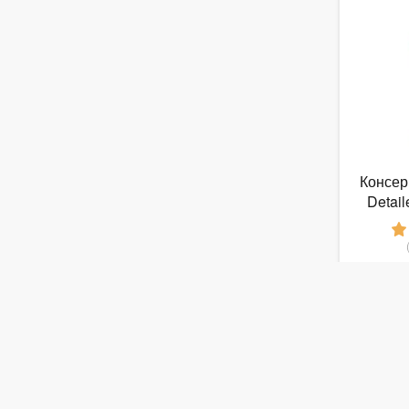
Консер
Detail
50
от