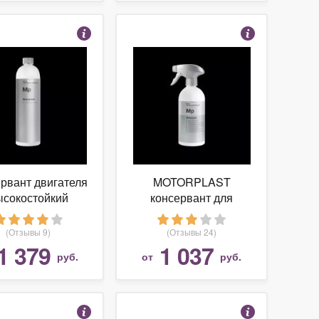
рвант двигателя
MOTORPLAST
ысокостойкий
консервант для
TORPLAST 1 л
двигателя., 500 мл
KochChemie
(Отзывы 9)
(Отзывы 24)
1 379
1 037
руб.
от
руб.