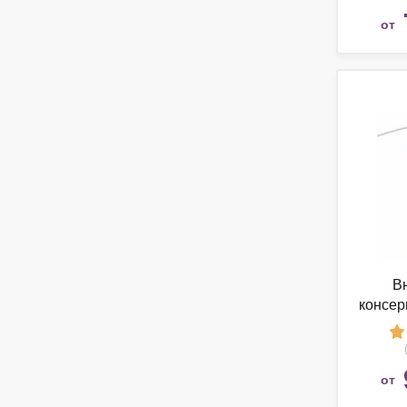
от
В
консер
LIQU
Innenko
от