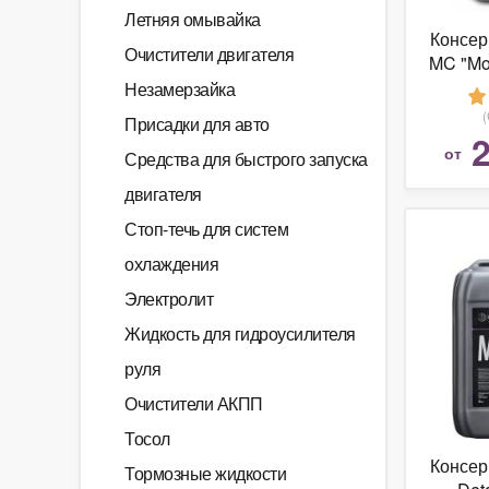
Летняя омывайка
Консер
Очистители двигателя
MC "Mo
Незамерзайка
Присадки для авто
2
от
Средства для быстрого запуска
двигателя
Стоп-течь для систем
охлаждения
Электролит
Жидкость для гидроусилителя
руля
Очистители АКПП
Тосол
Консер
Тормозные жидкости