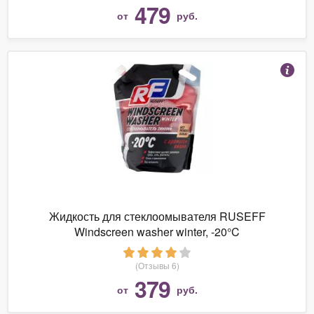
479
от
руб.
Жидкость для стеклоомывателя RUSEFF
Windscreen washer winter, -20°C
(Отзывы 6)
379
от
руб.