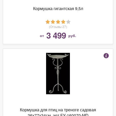
Кормушка гигантская 9,5л
(Отзывы 27)
3 499
от
руб.
Кормушка для птиц на треноге садовая
36х77х34см. арт.FY-160070-MD