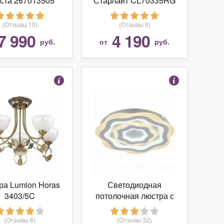
ста 267013505
Старлайт CL70335RG
(Отзывы 10)
(Отзывы 6)
7 990
4 190
руб.
от
руб.
ра Lumion Horas
Светодиодная
3403/5C
потолочная люстра с
пультом Ledolution
2287-5C F-promo
(Отзывы 6)
(Отзывы 22)