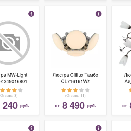
ра MW-Light
Люстра Citilux Тамбо
Лю
к 249016801
CL716161Wz
Аи
(Отзывы 3)
(Отзывы 11)
 240
8 490
руб.
от
руб.
от