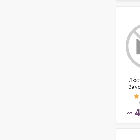
Люст
Замо
4
от