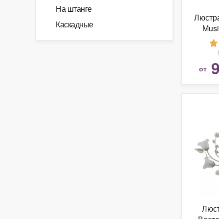
На штанге
Люстра 
Каскадные
Mus
9
от
Люст