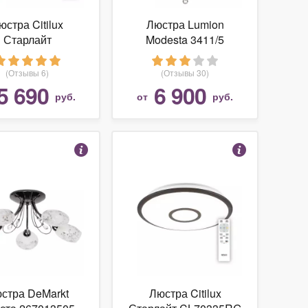
юстра Citilux
Люстра Lumion
Старлайт
Modesta 3411/5
L70340RGB
(Отзывы 6)
(Отзывы 30)
5 690
6 900
руб.
от
руб.
стра DeMarkt
Люстра Citilux