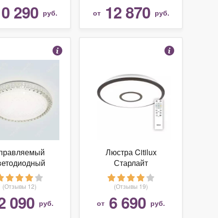
10 290
12 870
руб.
от
руб.
правляемый
Люстра Citilux
ветодиодный
Старлайт
ильник люстра с
CL70365RGB
том управления
(Отзывы 12)
(Отзывы 19)
ares AKRILIKA
2 090
6 690
руб.
от
руб.
TA 40W CLEAR