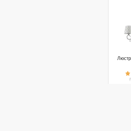
Люстра
4
от