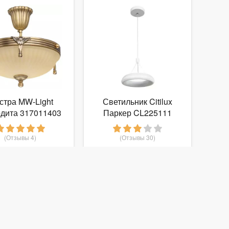
стра MW-Light
Светильник Citilux
дита 317011403
Паркер CL225111
(Отзывы 4)
(Отзывы 30)
11 180
2 790
руб.
от
руб.