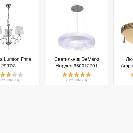
 Lumion Fritta
Светильник DeMarkt
Лю
2997/3
Норден 660012701
Афро
(Отзывы 20)
(Отзывы 29)
 386
4 325
руб.
от
руб.
от