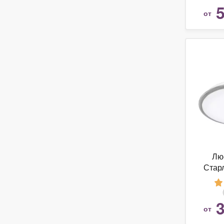
5
от
Люс
Стар
3
от