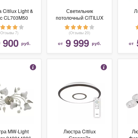
Citilux Light &
Светильник
Л
ic CL703M50
потолочный CITILUX
Старлайт
C
(Отзывы 7)
(Отзывы 20)
 900
9 999
руб.
от
руб.
от
ра MW-Light
Люстра Citilux
Лю