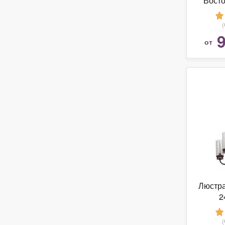
Восто
9
от
Люстра
2