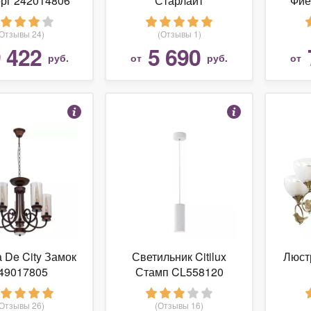
рг 242014806
Старлайт
Фие
CL70345RGB
(Отзывы 24)
(Отзывы 1)
 422
5 690
руб.
от
руб.
от
 De City Замок
Светильник Citilux
Люст
49017805
Стамп CL558120
(Отзывы 26)
(Отзывы 16)