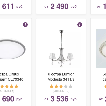
 611
2 490
руб.
от
руб.
от
тра Citilux
Люстра Lumion
У
лайт CL70340
Modesta 3411/3
с
свет
пуль
(Отзывы 5)
(Отзывы 19)
Est
 690
3 536
руб.
от
руб.
от
SO