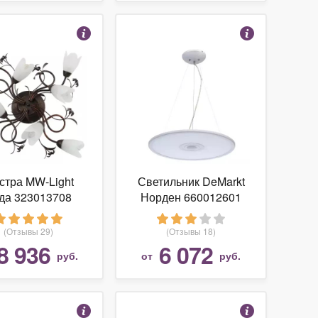
стра MW-Light
Светильник DeMarkt
да 323013708
Норден 660012601
(Отзывы 29)
(Отзывы 18)
8 936
6 072
руб.
от
руб.