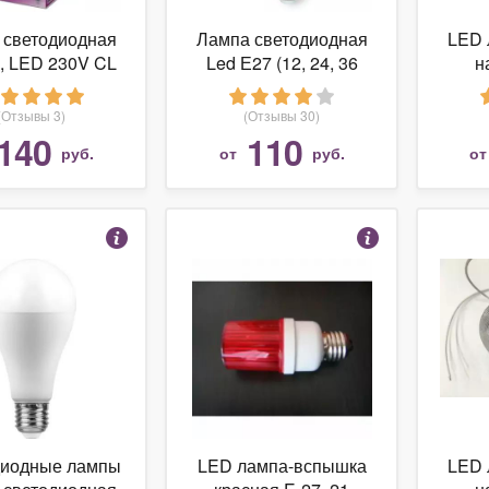
 светодиодная
Лампа светодиодная
LED 
s, LED 230V CL
Led Е27 (12, 24, 36
н
4, P45, 5.5Вт,
Вольт) 6 Вт
2700К
повы
(Отзывы 3)
(Отзывы 30)
2
140
110
руб.
от
руб.
о
диодные лампы
LED лампа-вспышка
LED 