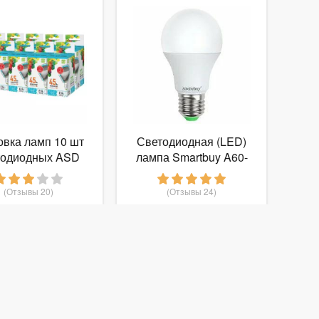
овка ламп 10 шт
Светодиодная (LED)
тодиодных ASD
лампа Smartbuy A60-
-ШАР-standard
05W/3000/E27 -
Вт Е14 4000К
Лампочка
(Отзывы 20)
(Отзывы 24)
630
454
т
руб.
от
руб.