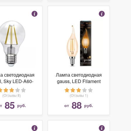
а светодиодная
Лампа светодиодная
l, Sky LED-A60-
gauss, LED Filament
W/NW/E27/CL
Candle Tailed Golden
2WH E27, A60,
104801005 E14, CA35,
(Отзывы 8)
(Отзывы 1)
8Вт, 4000К
5Вт, 2700К
85
88
от
руб.
от
руб.