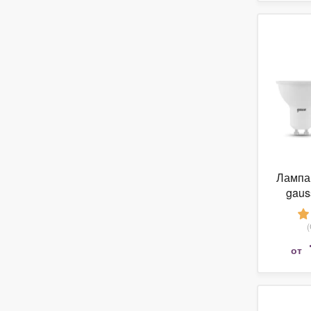
Лампа
gaus
1015
JCDR
от