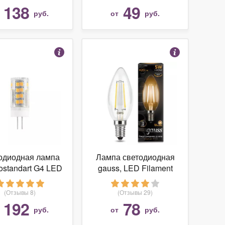
138
49
т
руб.
от
руб.
одиодная лампа
Лампа светодиодная
rostandart G4 LED
gauss, LED Filament
 7W 220V 4200K
Candle 103801105
E14, C35, 5Вт, 2700К
(Отзывы 8)
(Отзывы 29)
192
78
т
руб.
от
руб.