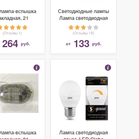
лампа-вспышка
Светодиодные лампы
акладная, 21
Лампа светодиодная
светодиод
Feron LB-432 G9 5W
шенной яркости,
4000K
(Отзывы 1)
(Отзывы 18)
20Vжелтая G-
264
133
т
руб.
от
руб.
LEDJS02Y
лампа-вспышка
Лампа светодиодная