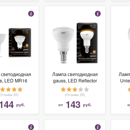
 светодиодная
Лампа светодиодная
Ламп
s, LED MR16
gauss, LED Reflector
Unie
06107 GU10,
R50 106001106 E14,
8
, 7Вт, 2700К
R50, 6Вт, 2700К
PLS0
(Отзывы 20)
(Отзывы 29)
144
143
руб.
от
руб.