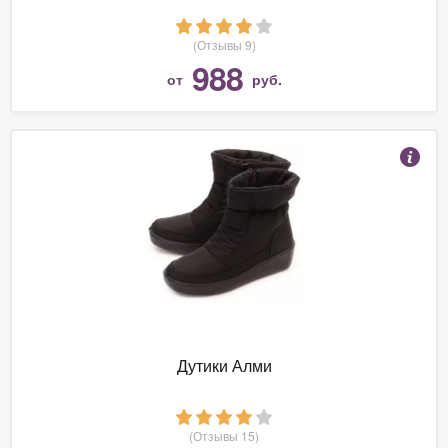
(Отзывы 9)
988
от
руб.
Дутики Алми
(Отзывы 15)