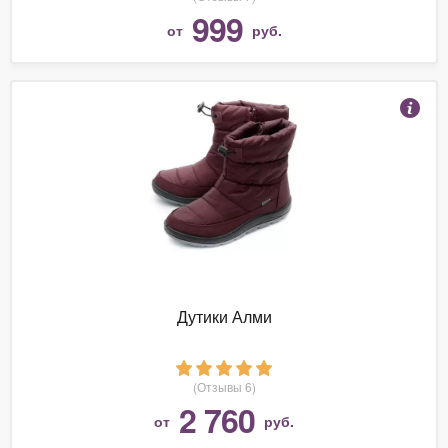
999
от
руб.
Дутики Алми
(Отзывы 6)
2 760
от
руб.