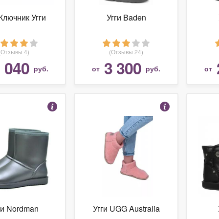
 Ключник Угги
Угги Baden
(Отзывы 4)
(Отзывы 24)
 040
3 300
руб.
от
руб.
от
ги Nordman
Угги UGG Australia