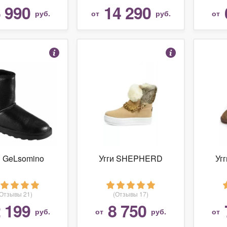
 990
14 290
руб.
от
руб.
от
и GeLsomino
Угги SHEPHERD
Уг
(Отзывы 21)
(Отзывы 17)
 199
8 750
руб.
от
руб.
от