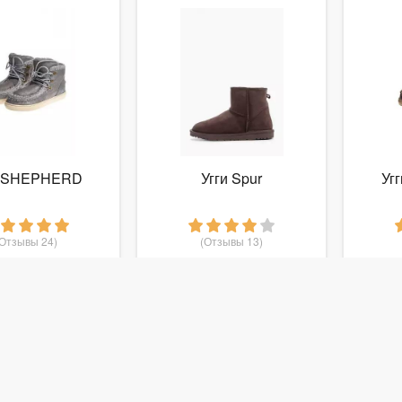
и SHEPHERD
Угги Spur
Уг
(Отзывы 24)
(Отзывы 13)
2 990
4 230
руб.
от
руб.
от