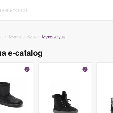
вь
Мужская обувь
Мужские угги
а e-catalog