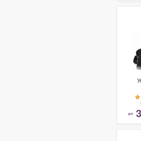
У
3
от