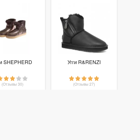
ги SHEPHERD
Угги R&RENZI
(Отзывы 30)
(Отзывы 27)
8 850
5 810
руб.
от
руб.