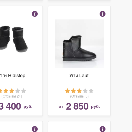
Угги Ridlstep
Угги Lauf!
(Отзывы 24)
(Отзывы 5)
3 400
2 850
руб.
от
руб.