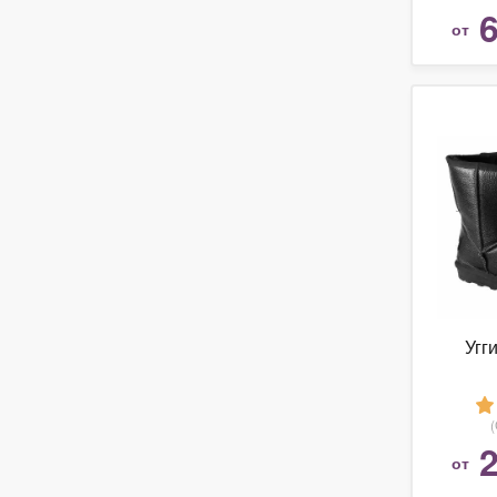
6
от
Угг
2
от