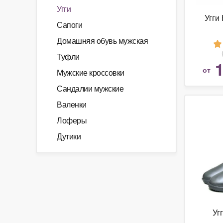
Угги
Угги
Сапоги
Домашняя обувь мужская
Туфли
1
от
Мужские кроссовки
Сандалии мужские
Валенки
Лоферы
Дутики
Уг