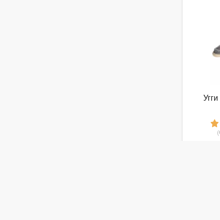
Угг
1
от