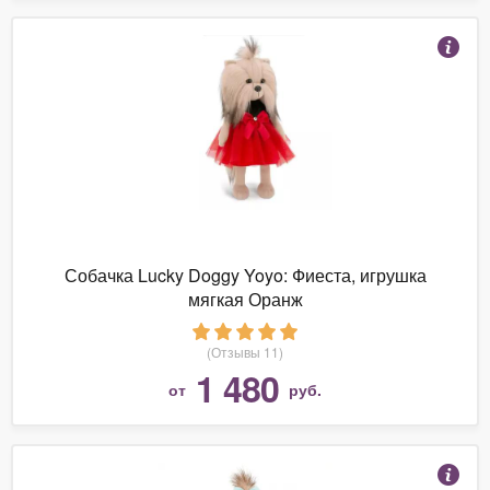
Собачка Lucky Doggy Yoyo: Фиеста, игрушка
мягкая Оранж
(Отзывы 11)
1 480
от
руб.