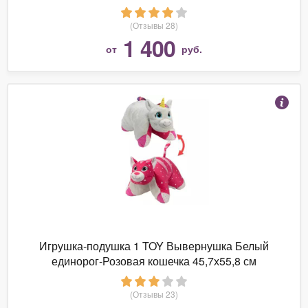
(Отзывы 28)
1 400
от
руб.
Игрушка-подушка 1 TOY Вывернушка Белый
единорог-Розовая кошечка 45,7х55,8 см
(Отзывы 23)