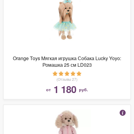
Orange Toys Mягкая игрушка Собака Lucky Yoyo:
Ромашка 25 см LD023
(Отзывы 27)
1 180
от
руб.