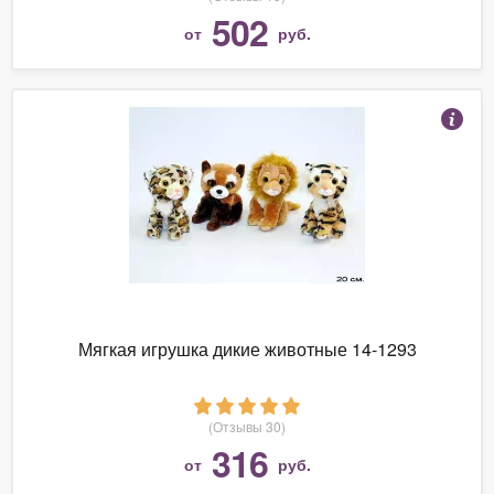
502
от
руб.
Мягкая игрушка дикие животные 14-1293
(Отзывы 30)
316
от
руб.