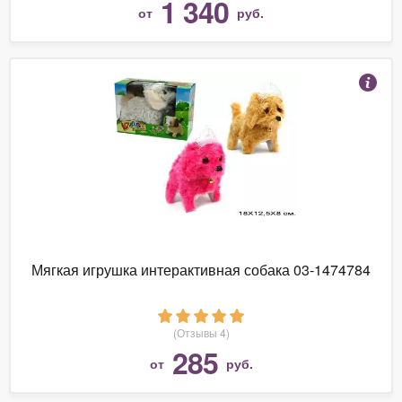
1 340
от
руб.
Мягкая игрушка интерактивная собака 03-1474784
(Отзывы 4)
285
от
руб.