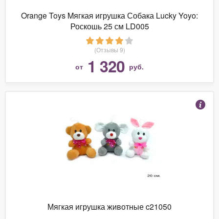
Orange Toys Mягкая игрушка Собака Lucky Yoyo:
Роскошь 25 см LD005
(Отзывы 9)
1 320
от
руб.
Мягкая игрушка животные c21050