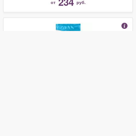
234
от
руб.
Смесь для стабилизации сливок со вкусом
карамели "SHERMON"(Шермон) (0,5 кг)
(Отзывы 11)
161
от
руб.