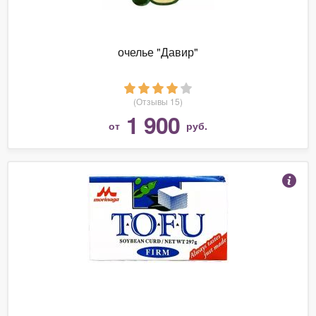
очелье "Давир"
(Отзывы 15)
1 900
от
руб.