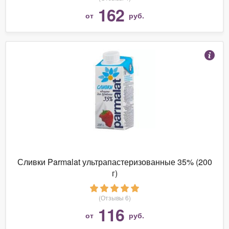
162
от
руб.
Сливки Parmalat ультрапастеризованные 35% (200
г)
(Отзывы 6)
116
от
руб.