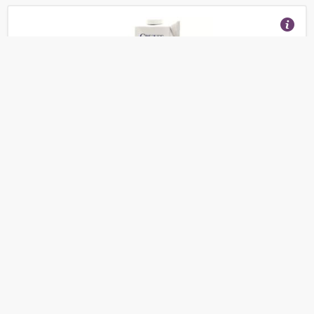
Сливки СВЕЖЕЕ Завтра ультрапастеризованные
34%, 1000 мл
(Отзывы 29)
349
от
руб.