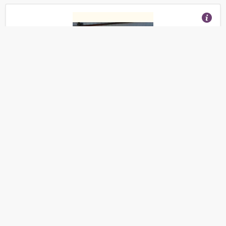
Кресло плетеное Невада
(Отзывы 20)
1 500
от
руб.