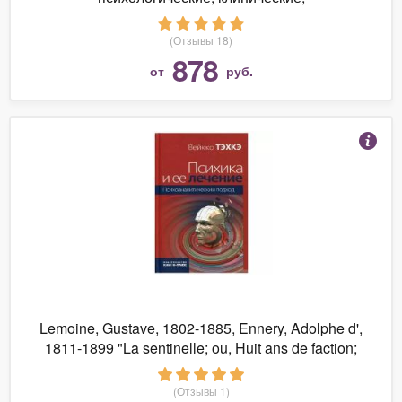
нейропсихологические проблемы и
психологическая помощь"
(Отзывы 18)
878
от
руб.
Lemoine, Gustave, 1802-1885, Ennery, Adolphe d',
1811-1899 "La sentinelle; ou, Huit ans de faction;
comédie mêlée de chants en un acte"
(Отзывы 1)