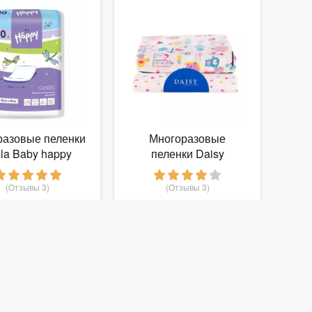
разовые пеленки
Многоразовые
lla Baby happy
пеленки Daisy
lassic 60х90
фланель 90х145
комплект 2 шт.
(Отзывы 3)
(Отзывы 3)
170
459
т
руб.
от
руб.