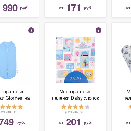
 990
171
руб.
от
руб.
о
огоразовые
Многоразовые
М
ки GlorYes! на
пеленки Daisy хлопок
пе
ии 0-3,5 мес.
90x150
супе
70х7
(Отзывы 13)
(Отзывы 28)
749
201
руб.
от
руб.
о