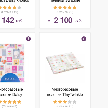
ки Daisy хлопок
пеленки Swaddle
75x120
Designs фланель
110х110
(Отзывы 19)
(Отзывы 29)
142
2 100
т
руб.
от
руб.
ногоразовые
Многоразовые
еленки Daisy
пеленки TinyTwinkle
анель 75x120
хлопок 120х120
(Отзывы 3)
(Отзывы 20)