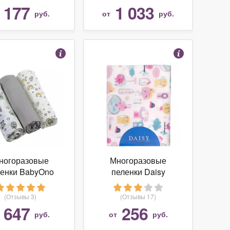
177
1 033
т
руб.
от
руб.
ногоразовые
Многоразовые
ленки BabyOno
пеленки Daisy
рмягкие муслин
фланель 90х150
0 комплект 3 шт.
(Отзывы 3)
(Отзывы 17)
647
256
т
руб.
от
руб.