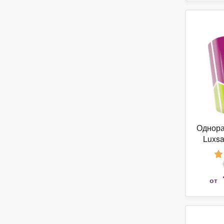
Однора
Luxsa
от