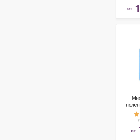
1
от
Мн
пелен
молн
от