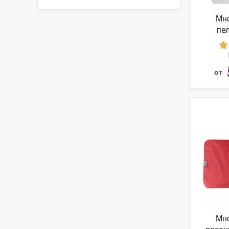
Мн
пе
трик
ко
от
Мн