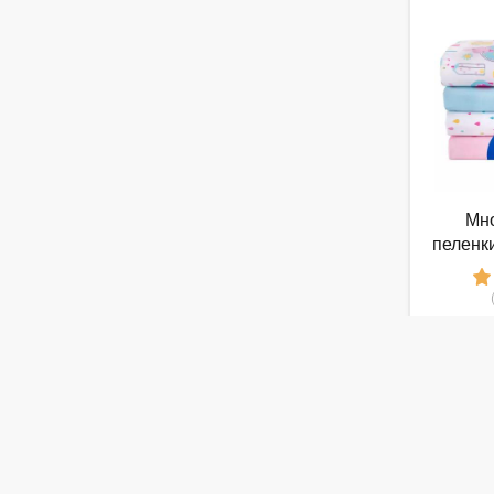
Мн
пеленк
90х145
от