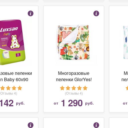
зовые пеленки
Многоразовые
М
n Baby 60х90
пеленки GlorYes!
пе
непромокаемая 68х80
му
(Отзывы 4)
(Отзывы 4)
142
1 290
руб.
от
руб.
о