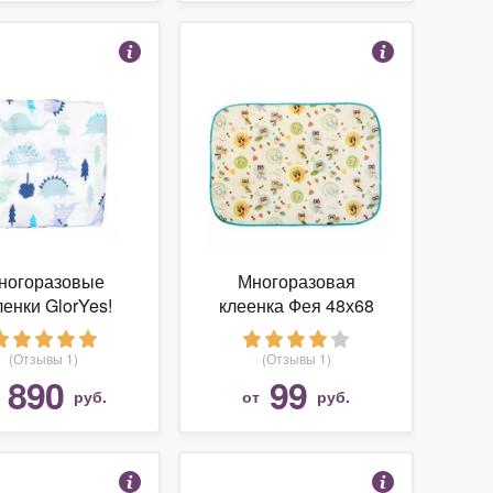
ногоразовые
Многоразовая
ленки GlorYes!
клеенка Фея 48х68
слин 120х120
(Отзывы 1)
(Отзывы 1)
890
99
т
руб.
от
руб.