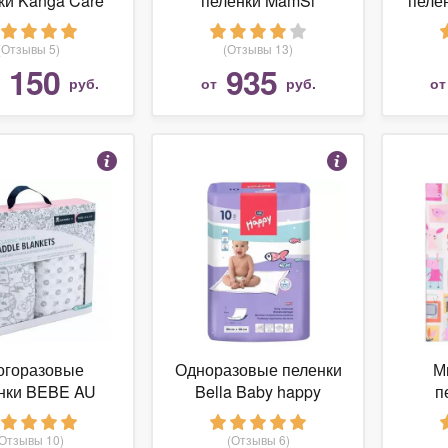
ки Kanga Care
пеленки MamSi
пелен
ing Pad 60х38
бамбуковый муслин
120х120
(Отзывы 5)
(Отзывы 13)
 150
935
руб.
от
руб.
о
огоразовые
Одноразовые пеленки
М
нки BEBE AU
Bella Baby happy
п
 муслиновые
60x90
фл
20 набор 2 шт.
(Отзывы 10)
(Отзывы 6)