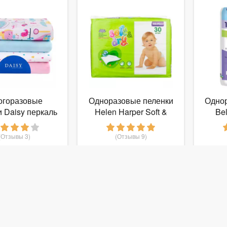
огоразовые
Одноразовые пеленки
Одно
и Daisy перкаль
Helen Harper Soft &
Be
 комплект 4 шт
Dry 60х90
C
(Отзывы 3)
(Отзывы 9)
699
424
руб.
от
руб.
о