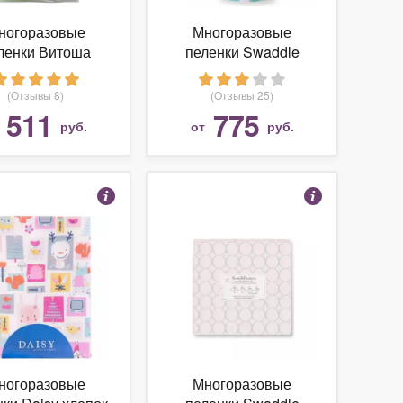
ногоразовые
Многоразовые
ленки Витоша
пеленки Swaddle
Dreamy
Designs тонкая
Маркизет 118х118
(Отзывы 8)
(Отзывы 25)
511
775
т
руб.
от
руб.
ногоразовые
Многоразовые