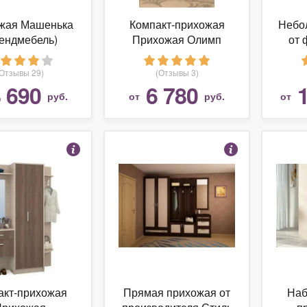
жая Машенька
Компакт-прихожая
Небо
ендмебель)
Прихожая Олимп
от 
Кармен-1 Венге/Дуб
Маш
Линдберг
(Отзывы 29)
(Отзывы 3)
 690
6 780
руб.
от
руб.
от
акт-прихожая
Прямая прихожая от
Наб