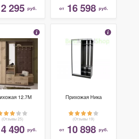
слева)
12 295
16 598
руб.
от
руб.
ихожая 12.7М
Прихожая Ника
(Отзывы 25)
(Отзывы 19)
14 490
10 898
руб.
от
руб.