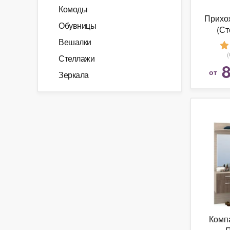
Комоды
Прихо
Обувницы
(Ст
Вешалки
Стеллажи
8
от
Зеркала
Комп