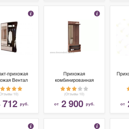
акт-прихожая
Прихожая
Прих
ожая Вентал
комбинированная
ссик венге/
Памир ПВ-4 Ясень
леный дуб
шимо
(Отзывы 10)
(Отзывы 10)
 712
2 900
руб.
от
руб.
от