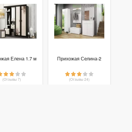
жая Елена 1.7 м
Прихожая Селина-2
(Отзывы 7)
(Отзывы 24)
9 490
32 000
руб.
от
руб.