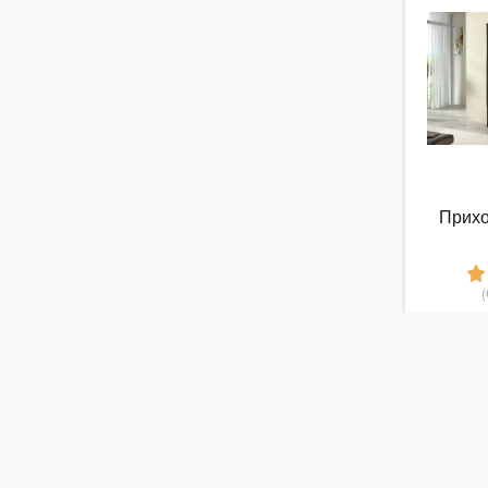
Прихо
5
от