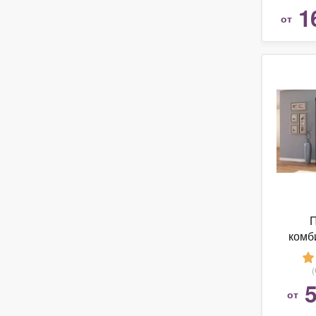
1
от
комб
5
от