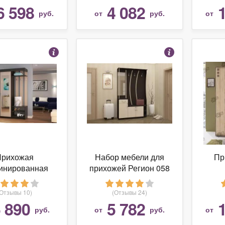
6 598
4 082
руб.
от
руб.
от
Прихожая
Набор мебели для
Пр
инированная
прихожей Регион 058
ПВ-5
"Ксения-3" (ЛДСП)
(Белфорд, ЛДСП/
(Отзывы 10)
(Отзывы 24)
Зеркало, Венге)
 890
5 782
руб.
от
руб.
от