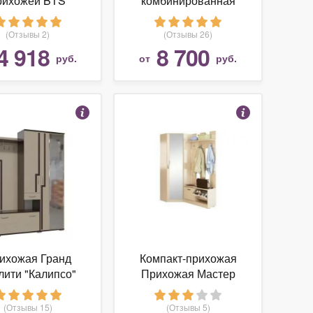
рихожей BTS
комбинированная
ния-2" (Лоредо,
ПВ-6
 с накладками
(Отзывы 2)
(Отзывы 26)
зеркало, Венге)
4 918
8 700
руб.
от
руб.
ихожая Гранд
Компакт-прихожая
лити "Калипсо"
Прихожая Мастер
 светлый, ЛДСП,
Ольга-10 дуб
б Венге, шкаф
молочный
(Отзывы 15)
(Отзывы 5)