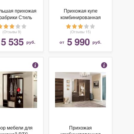
льшая прихожая
Прихожая купе
фабрики Стиль
комбинированная
енька 17Ж (без
Памир ПВ-5 Ясень
подсветки)
шимо
(Отзывы 9)
(Отзывы 15)
15 535
5 990
руб.
от
руб.
ор мебели для
Прихожая