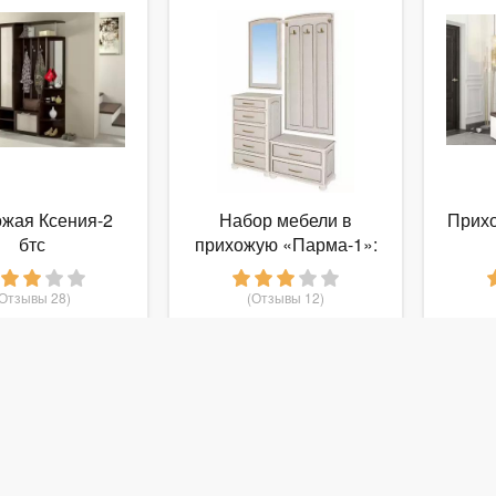
жая Ксения-2
Набор мебели в
Прихо
бтс
прихожую «Парма-1»:
обувница, зеркало,
вешалка. Массив
(Отзывы 28)
(Отзывы 12)
дерева или МДФ,
 193
98 490
руб.
от
руб.
от
экокожа, различные
цвета обивки