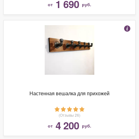
1 690
от
руб.
Настенная вешалка для прихожей
(Отзывы 26)
4 200
от
руб.