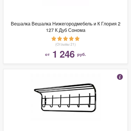
Вешалка Вешалка Нижегородмебель и К Глория 2
127 К Дуб Сонома
(Отзывы 21)
1 246
от
руб.