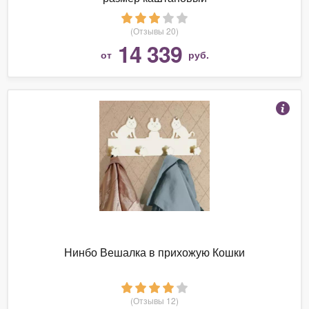
(Отзывы 20)
14 339
от
руб.
Нинбо Вешалка в прихожую Кошки
(Отзывы 12)