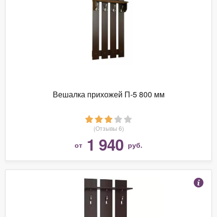
Вешалка прихожей П-5 800 мм
(Отзывы 6)
1 940
от
руб.