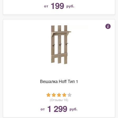
199
от
руб.
Вешалка Hoff Тип 1
(Отзывы 16)
1 299
от
руб.