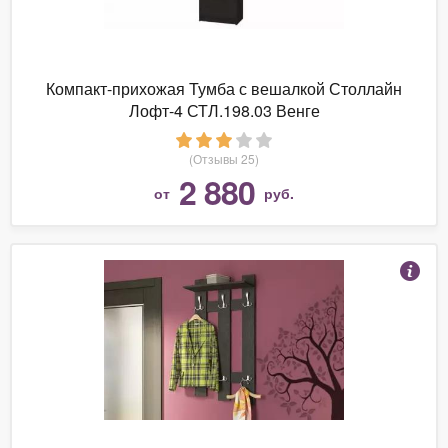
Компакт-прихожая Тумба с вешалкой Столлайн
Лофт-4 СТЛ.198.03 Венге
(Отзывы 25)
2 880
от
руб.