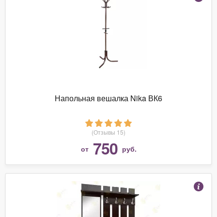
Напольная вешалка Nika ВК6
(Отзывы 15)
750
от
руб.