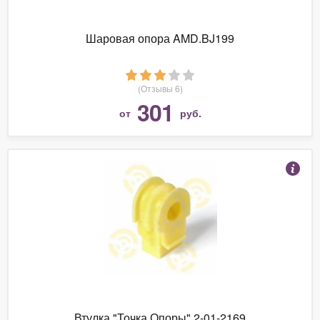
Шаровая опора AMD.BJ199
(Отзывы 6)
301
от
руб.
Втулка "Точка Опоры" 2-01-2169