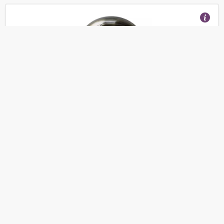
Спот потолочный с тремя лампами MW-LIGHT
Ринген 547020203
(Отзывы 14)
7 630
от
руб.