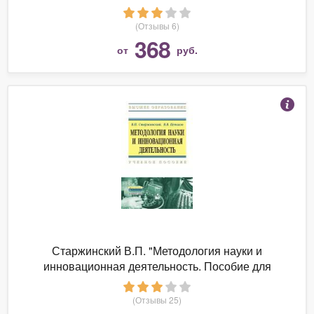
дополненной реальности"
(Отзывы 6)
368
от
руб.
Старжинский В.П. "Методология науки и
инновационная деятельность. Пособие для
аспирантов, магистров и соискателей ученой
степени кандидатов наук технических и
(Отзывы 25)
экономических специальностей"