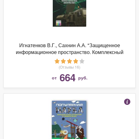
Игнатенков В.Г., Сахнин А.А. "Защищенное
информационное пространство. Комплексный
технический контроль радиоэлектронных средств.
Под редакцией доктора техн. наук А. А. Сахнина."
(Отзывы 16)
664
от
руб.