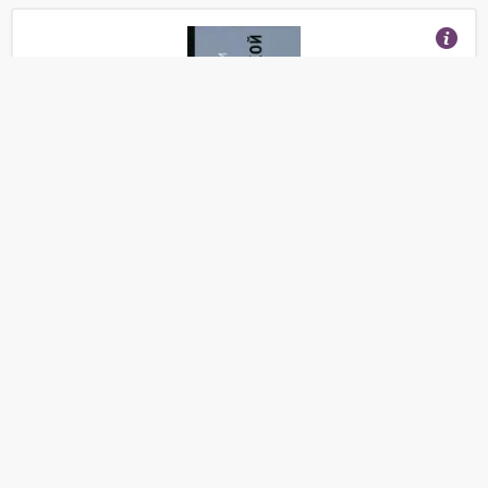
Макклоски Д. "Риторика экономической науки"
(Отзывы 24)
470
от
руб.