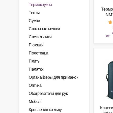
Термокружка
Термо
Тенты
NMT
Сумки
Спальные мешки
от
Светильники
Рюкзаки
Полотенца
Плиты
Палатки
Органайзеры для приманок
Оптика
Обогреватели для рук
Мебель
Класси
Крепления ко льду