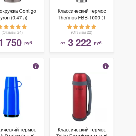
окружка Contigo
Классический термос
yron (0,47 л)
Thermos FBB-1000 (1
л)
(Отзывы 24)
(Отзывы 22)
1 750
3 222
руб.
от
руб.
сический термос
Классический термос