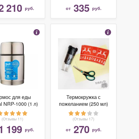
2 210
335
руб.
от
руб.
рмос для еды
Термокружка с
al NRP-1000 (1 л)
пожеланием (250 мл)
(Отзывы 11)
(Отзывы 17)
1 199
270
руб.
от
руб.