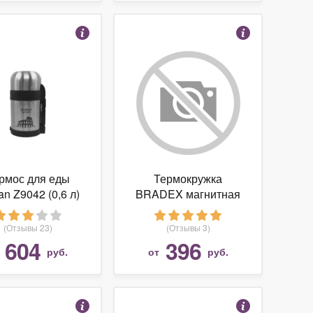
рмос для еды
Термокружка
an Z9042 (0,6 л)
BRADEX магнитная
Живая Вода TD 0023
(0,35 л)
(Отзывы 23)
(Отзывы 3)
604
396
т
руб.
от
руб.