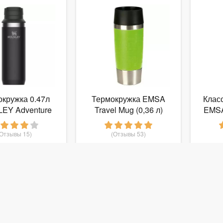
кружка 0.47л
Термокружка EMSA
Клас
EY Adventure
Travel Mug (0,36 л)
EMSA
hback - Черная
-02285-021)
(Отзывы 15)
(Отзывы 53)
 730
1 206
руб.
от
руб.
от