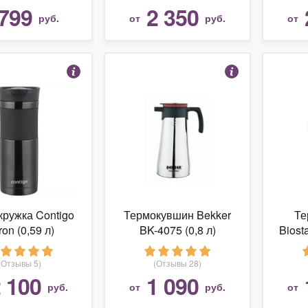
799
2 350
руб.
от
руб.
от
ружка Contigo
Термокувшин Bekker
Те
ron (0,59 л)
BK-4075 (0,8 л)
Biost
(Отзывы 5)
(Отзывы 28)
 100
1 090
руб.
от
руб.
от