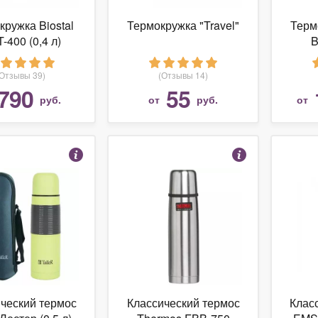
кружка Biostal
Термокружка "Travel"
Терм
-400 (0,4 л)
B
(Отзывы 39)
(Отзывы 14)
790
55
руб.
от
руб.
от
ческий термос
Классический термос
Клас