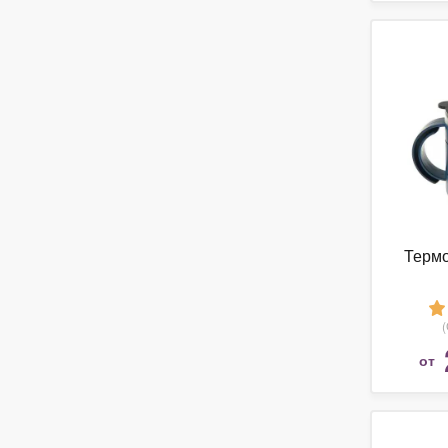
Термо
от