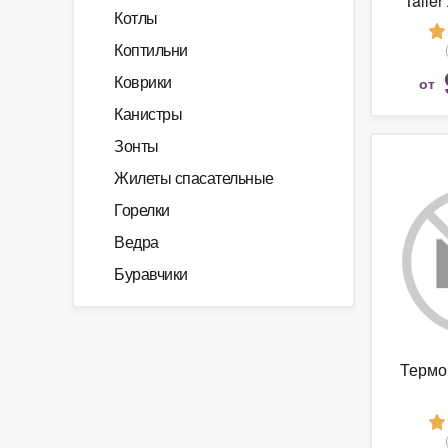
Taller
Котлы
Коптильни
Коврики
от
Канистры
Зонты
Жилеты спасательные
Горелки
Ведра
Буравчики
Термо