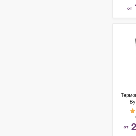
от
Термок
By
2
от