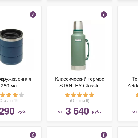
кружка синяя
Классический термос
Те
350 мл
STANLEY Classic
Zeid
Vacuum Insulated
Bottle (1,9 л)
(Отзывы 19)
(Отзывы 6)
290
3 640
руб.
от
руб.
о