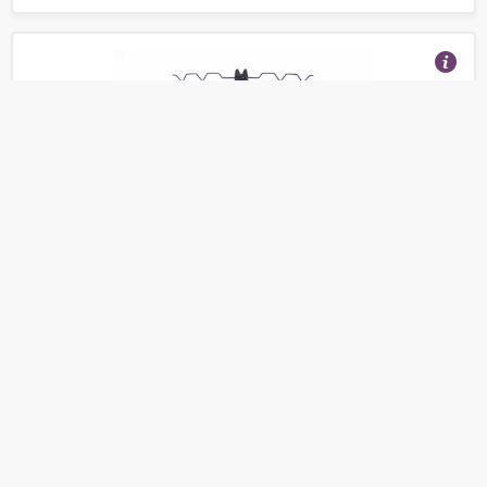
Штатив-тренога "Mikado. Surfcast" для морских
удилищ (регулируемая, 120 см)
(Отзывы 28)
1 515
от
руб.