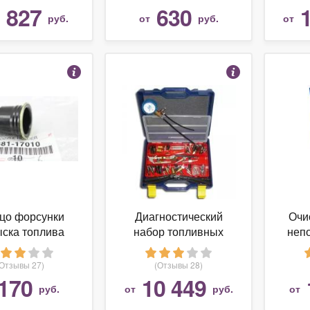
двигателей
 827
630
руб.
от
руб.
от
цо форсунки
Диагностический
Очи
ска топлива
набор топливных
неп
368117010
систем впрыска SMC-
вп
101/1
Di
(Отзывы 27)
(Отзывы 28)
Re
170
10 449
руб.
от
руб.
от