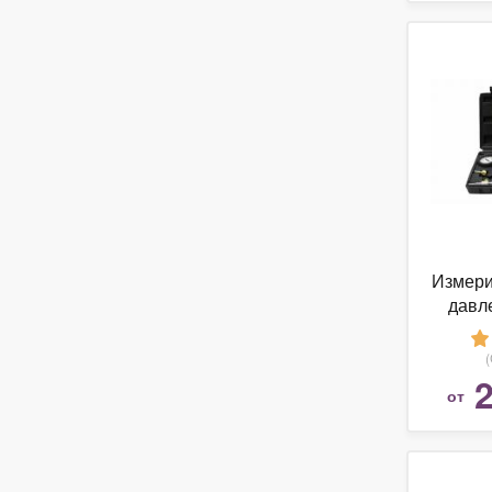
Измери
давл
2
от