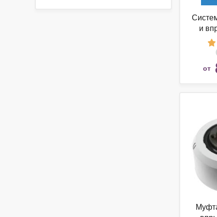
Систе
и вп
от
Муфт