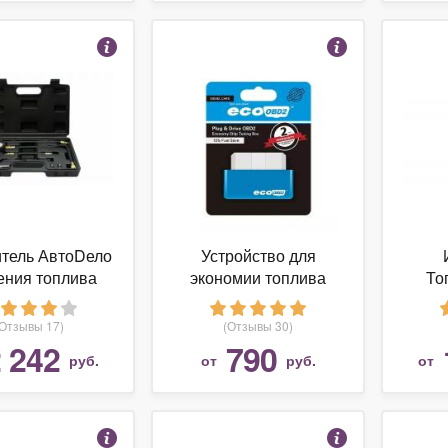
тель АвтоDело
Устройство для
ения топлива
экономии топлива
То
40088
EcoOBD2 Diesel Cars
дав
(Отзывы 17)
(Отзывы 30)
 242
790
руб.
от
руб.
от