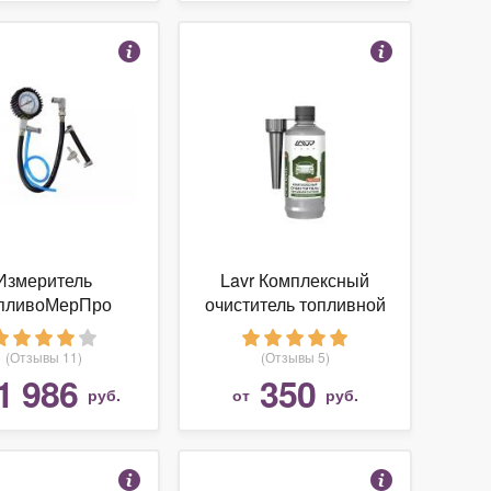
Измеритель
Lavr Комплексный
пливоМерПро
очиститель топливной
ления топлива
системы
масла
(Отзывы 11)
(Отзывы 5)
1 986
350
руб.
от
руб.