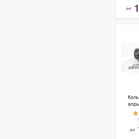
1
от
Коль
впры
2
от