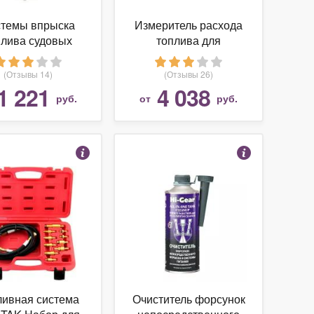
темы впрыска
Измеритель расхода
плива судовых
топлива для
дизелей.
двигателей с
оектирование,
системой впрыска
(Отзывы 14)
(Отзывы 26)
конструкции
COMMON RAIL
1 221
4 038
руб.
от
руб.
ливная система
Очиститель форсунок