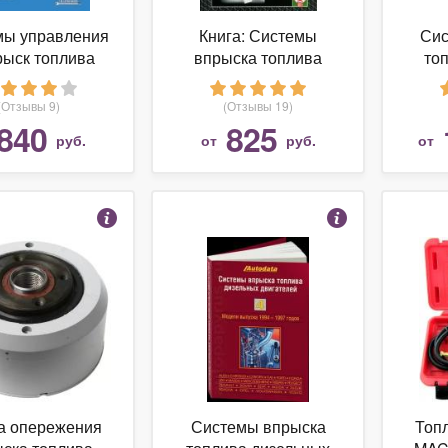
мы управления
Книга: Системы
Сис
рыск топлива
впрыска топлива
то
Пр
(Отзывы 9)
(Отзывы 19)
840
825
руб.
от
руб.
от
а опережения
Системы впрыска
Топ