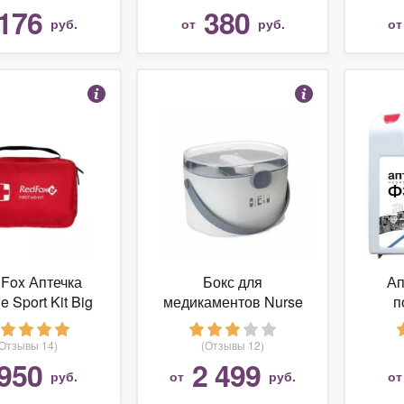
176
380
руб.
от
руб.
о
Fox Аптечка
Бокс для
Ап
 Sport Kit Big
медикаментов Nurse
п
(Balvi)
рабо
(Отзывы 14)
(Отзывы 12)
950
2 499
руб.
от
руб.
о