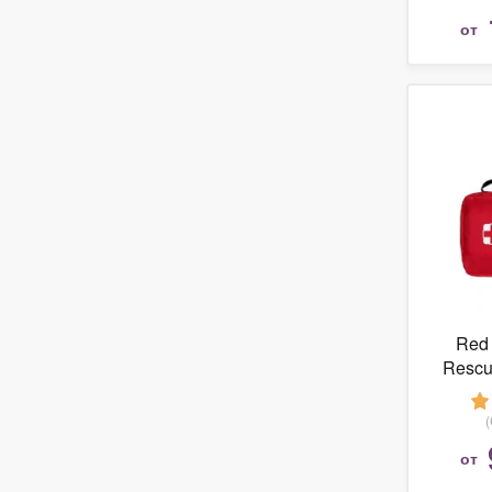
от
Red 
Rescue
от