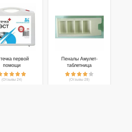
течка первой
Пеналы Амулет-
помощи
таблетница
изводственная
 до 30 человек,
(Отзывы 24)
(Отзывы 28)
футляр из
938
85
т
руб.
от
руб.
стирола, № 7.1