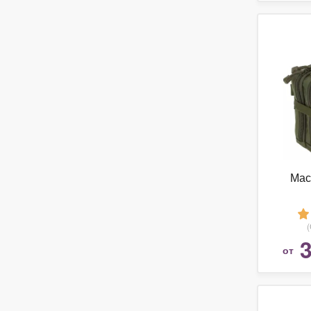
Мас
3
от