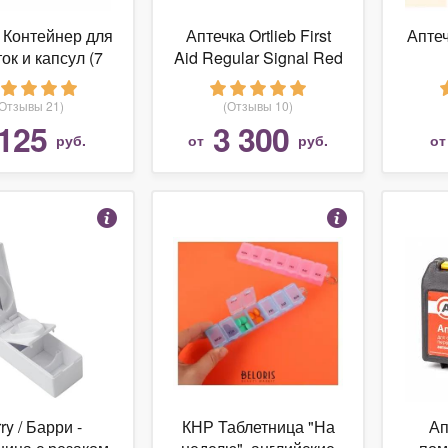
t Контейнер для
Аптечка Ortlieb First
Апте
ок и капсул (7
Aid Regular Signal Red
ений) (00566)
р. Regular
(Отзывы 21)
(Отзывы 10)
125
3 300
руб.
от
руб.
о
ry / Барри -
КНР Таблетница "На
Ап