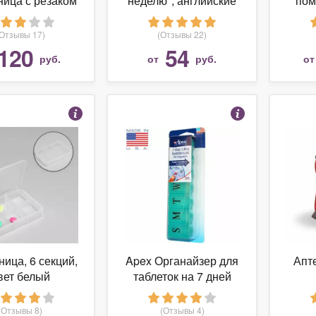
ница с резаком
неделю", английские
пом
буквы, с цепочкой, 7
AUTO
секций
(Отзывы 17)
(Отзывы 22)
120
54
руб.
от
руб.
о
ница, 6 секций,
Apex Органайзер для
Апте
вет белый
таблеток на 7 дней
Ultra Bubble-Lok, 1
таблетница
(Отзывы 8)
(Отзывы 4)