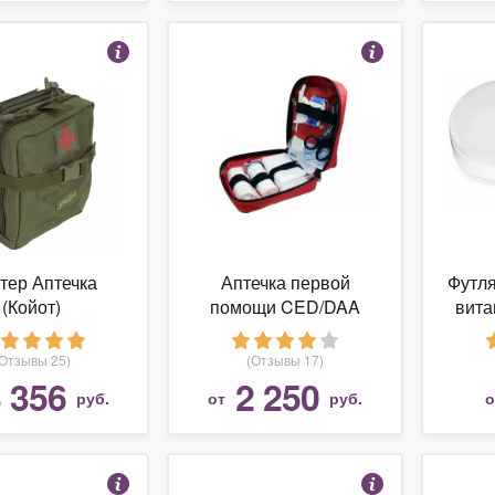
тер Аптечка
Аптечка первой
Футля
(Койот)
помощи CED/DAA
вита
(Отзывы 25)
(Отзывы 17)
 356
2 250
руб.
от
руб.