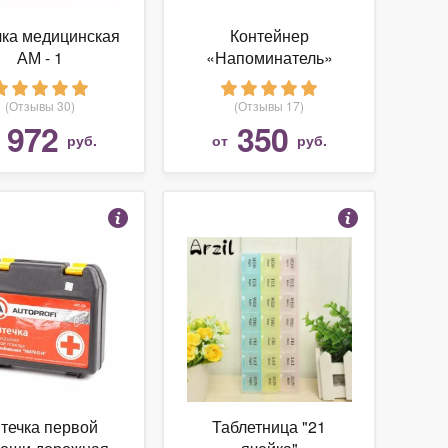
чка медицинская
Контейнер
АМ - 1
«Напоминатель»
(Отзывы 30)
(Отзывы 17)
972
350
т
руб.
от
руб.
течка первой
Таблетница "21