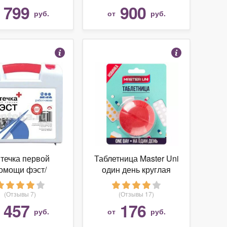
Red (Б/Р)
799
900
т
руб.
от
руб.
течка первой
Таблетница Master Uni
омощи фэст/
один день круглая
тникам/ футляр
(Отзывы 7)
(Отзывы 17)
457
176
т
руб.
от
руб.