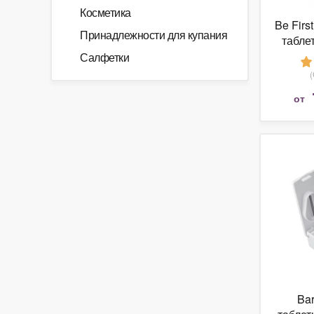
Косметика
Be Firs
Принадлежности для купания
таблет
отдел
Салфетки
от
Bar