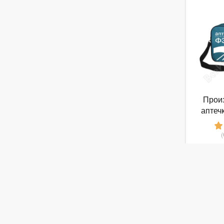
Прои
аптеч
1
от