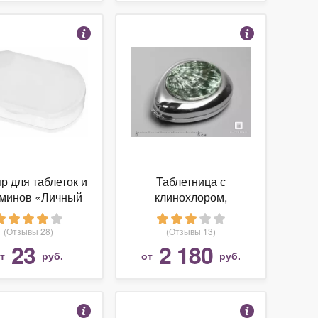
р для таблеток и
Таблетница с
минов «Личный
клинохлором,
фармацевт»
7,5х6х2,3 см
(Отзывы 28)
(Отзывы 13)
23
2 180
от
руб.
от
руб.