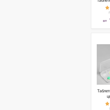
таблет
от
Таблет
ц