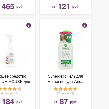
оверхностей
465
121
т
руб.
от
руб.
щее средство
Synergetic Гель для
IUM HOUSE для
мытья посуды Алоэ
лодильника с
бактериальным
(Отзывы 13)
(Отзывы 83)
ектом, 500 мл,
184
87
т
руб.
от
руб.
спрей