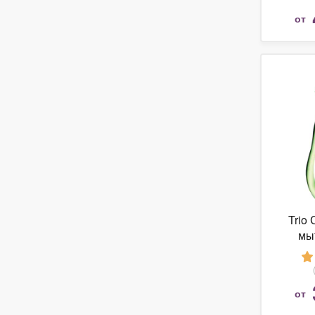
от
Trio
мы
Ф
от