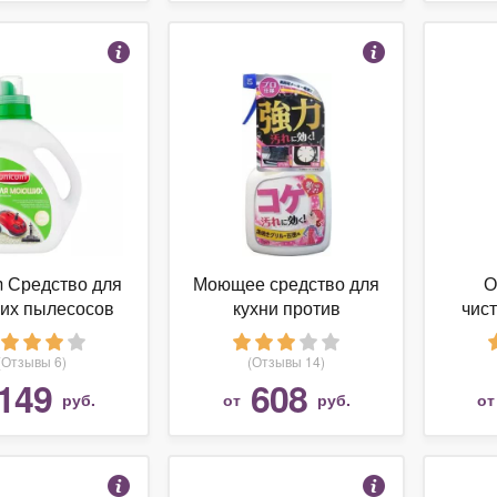
 Средство для
Моющее средство для
О
их пылесосов
кухни против
чис
пригоревших
POLIB
загрязнений YUWA
по
(Отзывы 6)
(Отзывы 14)
"Home Care", спрей
149
608
руб.
от
руб.
о
400 мл