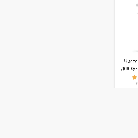
Чистя
для кух
от