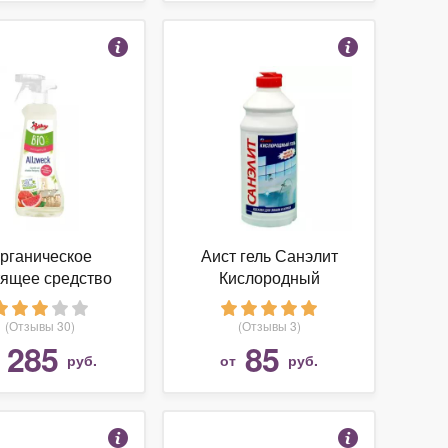
рганическое
Аист гель Санэлит
тящее средство
Кислородный
OY для ухода за
верхностями в
(Отзывы 30)
(Отзывы 3)
доме 0.5 л
285
85
т
руб.
от
руб.