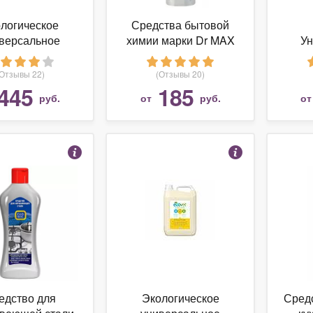
логическое
Средства бытовой
версальное
химии марки Dr MAX
Ун
ее средство
NEW: гель для чистки
мою
r Эковер, 1 л.
унитаза Pine (лесной)
(Отзывы 22)
(Отзывы 20)
750г.
445
185
руб.
от
руб.
о
едство для
Экологическое
Средс