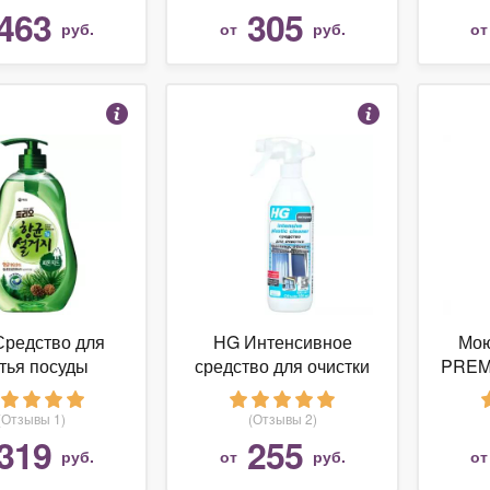
п
463
305
руб.
от
руб.
о
 Средство для
HG Интенсивное
Мою
тья посуды
средство для очистки
PREM
итонциды
пластика
хо
анти
(Отзывы 1)
(Отзывы 2)
эфф
319
255
руб.
от
руб.
о