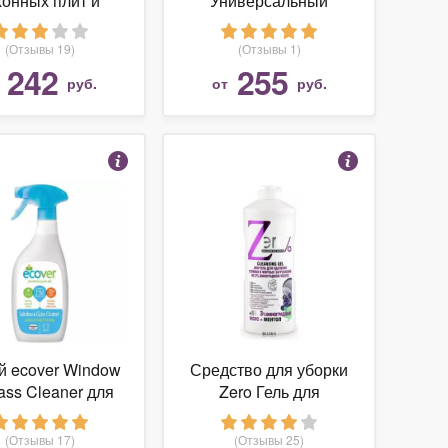
хонных плит и
Универсальный
оверхностей,
очиститель Clean
ynergetic, 1л
house
(Отзывы 19)
(Отзывы 1)
242
255
т
руб.
от
руб.
й ecover Window
Средство для уборки
ass Cleaner для
Zero Гель для
истки окон и
удаления стойких и
стеклянных
жирных загрязнений
(Отзывы 17)
(Отзывы 25)