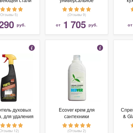
веющей стали
универсальное
ку
op House
моющее средство
п
Ecover Эковер, 5 л.
S
(Отзывы 5)
(Отзывы 9)
290
1 705
руб.
от
руб.
о
итель духовых
Ecover крем для
Спре
, для удаления
сантехники
& Gl
сажи Forte Plus
ч
Sano
(Отзывы 12)
(Отзывы 2)