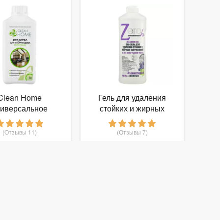
Clean Home
Гель для удаления
иверсальное
стойких и жирных
ство для уборки
загрязнений на
виноградном уксусе, с
(Отзывы 11)
(Отзывы 7)
ментолом Zero%
151
81
т
руб.
от
руб.