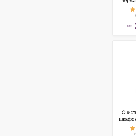
нержа
T
от
Oчист
шкафов
жира и 