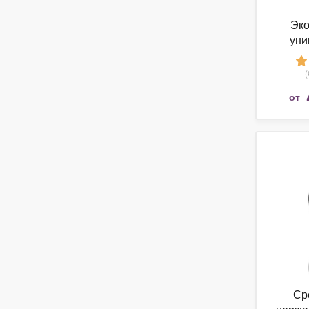
Эко
уни
моющ
Ecove
от
Ср