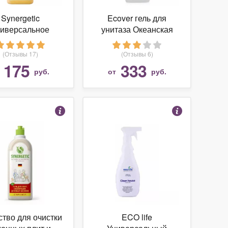
Synergetic
Ecover гель для
иверсальное
унитаза Океанская
щее средство
свежесть
(Отзывы 17)
(Отзывы 6)
175
333
т
руб.
от
руб.
тво для очистки
ECO life