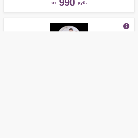
990
от
руб.
Ракетка для настольного тенниса Butterfly Timo Boll
Platin
(Отзывы 12)
2 190
от
руб.