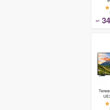
8
34
от
Телев
UE