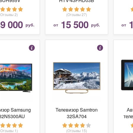
6UH955V
HTV-43FHD03B
(Отзывы 2)
(Отзывы 27)
9 000
15 500
руб.
от
руб.
от
изор Samsung
Телевизор Samtron
Ав
32N5300AU
32SA704
тел
(Отзывы 1)
(Отзывы 15)