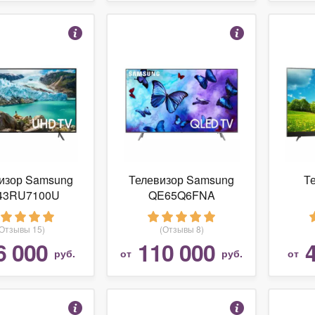
изор Samsung
Телевизор Samsung
Т
43RU7100U
QE65Q6FNA
(Отзывы 15)
(Отзывы 8)
6 000
110 000
руб.
от
руб.
от