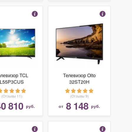
елевизор TCL
Телевизор Olto
L55P3CUS
32ST20H
(Отзывы 11)
(Отзывы 9)
40 810
8 148
руб.
от
руб.