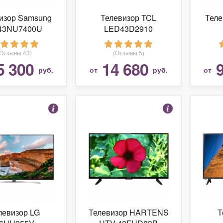
изор Samsung
Телевизор TCL
Теле
43NU7400U
LED43D2910
(Отзывы 43)
(Отзывы 5)
5 300
14 680
руб.
от
руб.
от
левизор LG
Телевизор HARTENS
Т