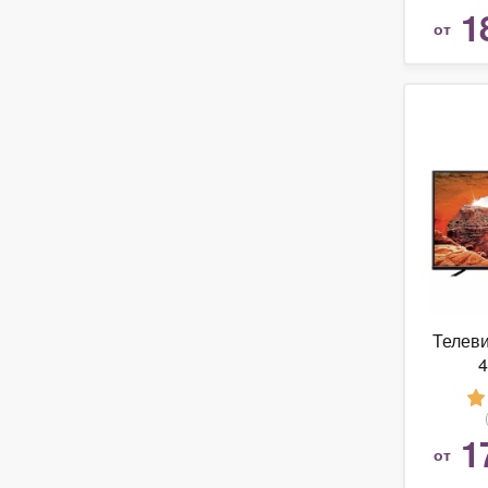
1
от
Телеви
1
от