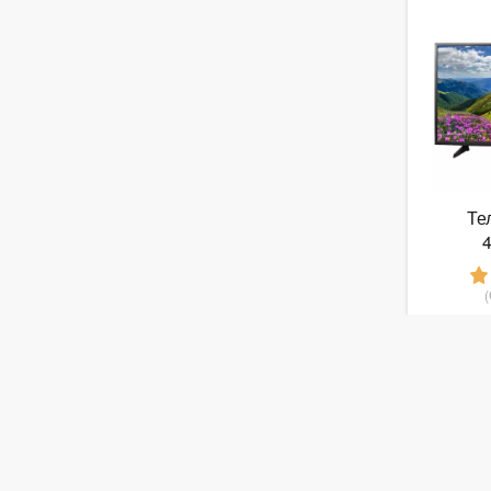
Те
1
от