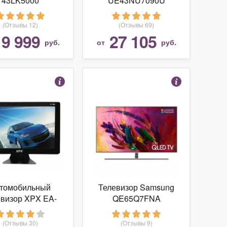
43LK5000
UE43NU7090U
(Отзывы 12)
(Отзывы 69)
19 999
27 105
руб.
от
руб.
томобильный
Телевизор Samsung
евизор XPX EA-
QE65Q7FNA
178D
(Отзывы 30)
(Отзывы 9)