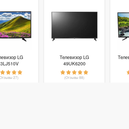
левизор LG
Телевизор LG
Теле
43LJ510V
49UK6200
(Отзывы 27)
(Отзывы 88)
8 189
24 069
руб.
от
руб.
от