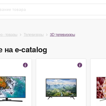
ео - товары
Телевизоры
3D телевизоры
 на e-catalog