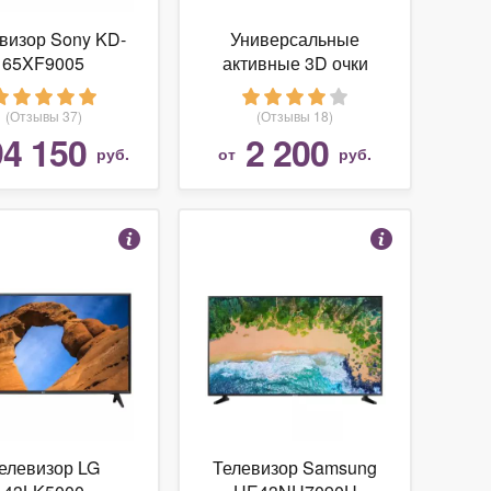
визор Sony KD-
Универсальные
65XF9005
активные 3D очки
Palmexx 3D-PX-
200PLUS - 3D очки
(Отзывы 37)
(Отзывы 18)
94 150
2 200
руб.
от
руб.
елевизор LG
Телевизор Samsung