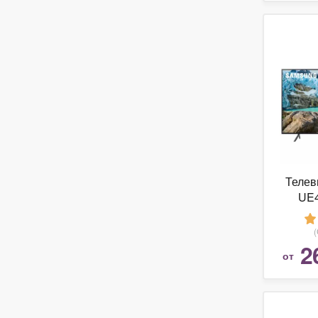
Телев
UE
2
от