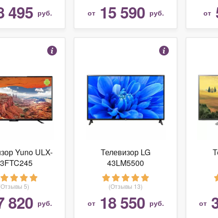
8 495
15 590
руб.
от
руб.
от
зор Yuno ULX-
Телевизор LG
Т
43FTC245
43LM5500
(Отзывы 5)
(Отзывы 13)
7 820
18 550
руб.
от
руб.
от