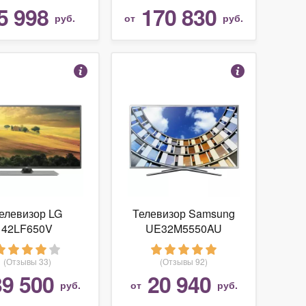
5 998
170 830
руб.
от
руб.
елевизор LG
Телевизор Samsung
42LF650V
UE32M5550AU
(Отзывы 33)
(Отзывы 92)
39 500
20 940
руб.
от
руб.