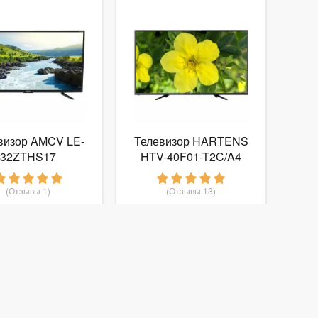
визор AMCV LE-
Телевизор HARTENS
32ZTHS17
HTV-40F01-T2C/A4
(Отзывы 1)
(Отзывы 13)
10 990
12 310
руб.
от
руб.